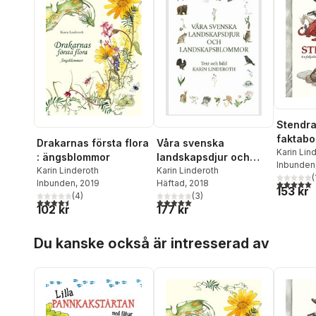
Stendra
faktabo
Drakarnas första flora
Våra svenska
drakar 
Karin Lin
: ängsblommor
landskapsdjur och
Inbunden
annan m
Karin Linderoth
landskapsblommor
Karin Linderoth
(
5,0
utav 5 
Inbunden
, 2019
Häftad
, 2018
153 kr
(
4
)
(
3
)
4,5
utav 5 stjärnor. Totalt antal röster:
5,0
utav 5 stjärnor. Totalt antal röster:
102 kr
177 kr
Hoppa över listan
Du kanske också är intresserad av