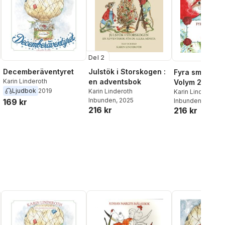
Del 2
Decemberäventyret
Julstök i Storskogen :
Fyra små julsa
Karin Linderoth
en adventsbok
Volym 2.
Ljudbok
2019
Karin Linderoth
Karin Linderoth
Inbunden
, 2025
Inbunden
, 2026
169 kr
216 kr
216 kr