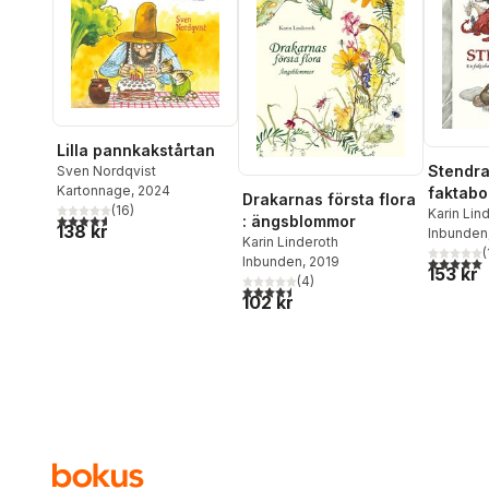
Lilla pannkakstårtan
Stendra
Sven Nordqvist
Kartonnage
, 2024
faktabo
Drakarnas första flora
(
16
)
drakar 
Karin Lin
4,6
utav 5 stjärnor. Totalt antal röster:
: ängsblommor
138 kr
Inbunden
annan m
Karin Linderoth
(
5,0
utav 5 
Inbunden
, 2019
153 kr
(
4
)
4,5
utav 5 stjärnor. Totalt antal röster:
102 kr