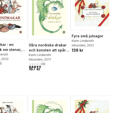
Fyra små julsagor
Karin Linderoth
kar : en
Våra nordiska drakar
Inbunden
, 2021
k om stenar,
139 kr
och konsten att spåra
och ett och
deroth
dem : efter fältstudier
Karin Linderoth
, 2022
ineral
Inbunden
, 2017
av drakforskare sir
1
)
(
6
)
Adrian Dratt
stjärnor. Totalt antal röster:
4,8
utav 5 stjärnor. Totalt antal röster:
167 kr