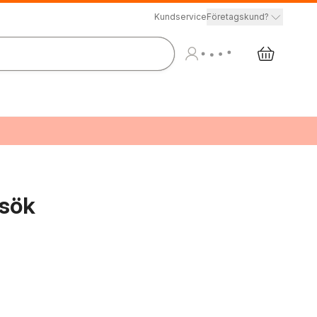
Kundservice
Företagskund?
esök