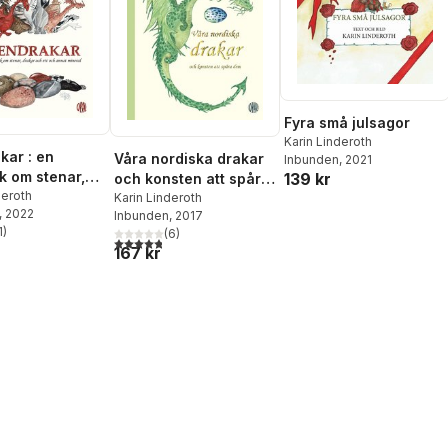
Fyra små julsagor
Karin Linderoth
kar : en
Våra nordiska drakar
Inbunden
, 2021
k om stenar,
139 kr
och konsten att spåra
och ett och
deroth
dem : efter fältstudier
Karin Linderoth
, 2022
ineral
Inbunden
, 2017
av drakforskare sir
1
)
(
6
)
Adrian Dratt
stjärnor. Totalt antal röster:
4,8
utav 5 stjärnor. Totalt antal röster:
167 kr