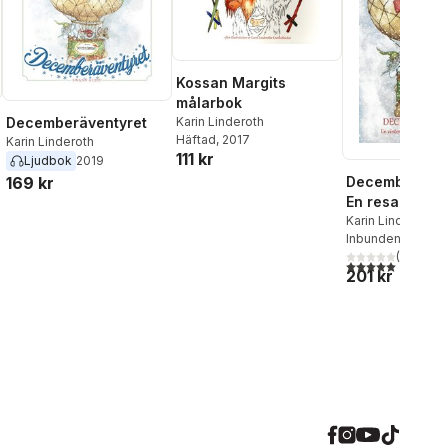
Kossan Margits
målarbok
Karin Linderoth
Decemberäventyret
Häftad
, 2017
Karin Linderoth
111 kr
Ljudbok
2019
169 kr
Decemberävent
En resa geno
Sveriges alla
Karin Linderoth
Inbunden
, 2018
(
3
)
5,0
utav 5 stjärnor.
201 kr