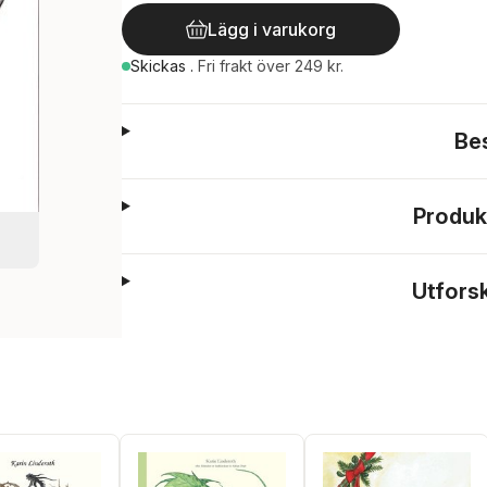
Lägg i varukorg
Skickas
.
Fri frakt över 249 kr.
Be
Produk
Utfors