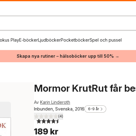
okus Play
E-böcker
Ljudböcker
Pocketböcker
Spel och pussel
Skapa nya rutiner – hälsoböcker upp till 50% →
Mormor KrutRut får b
Av
Karin Linderoth
Inbunden, Svenska, 2016
6-9 år
(
4
)
4,5
utav 5 stjärnor. Totalt antal röster:
189 kr