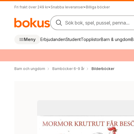
Fri frakt över 249 kr
•
Snabba leveranser
•
Billiga böcker
Sök bok, spel, pussel, penna...
Meny
Erbjudanden
Student
Topplistor
Barn & ungdom
B
Barn och ungdom
Barnböcker 6-9 år
Bilderböcker