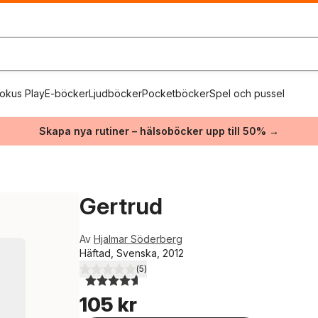
okus Play
E-böcker
Ljudböcker
Pocketböcker
Spel och pussel
Skapa nya rutiner – hälsoböcker upp till 50% →
Gertrud
Av
Hjalmar Söderberg
Häftad, Svenska, 2012
(
5
)
4,6
utav 5 stjärnor. Totalt antal röster:
105 kr