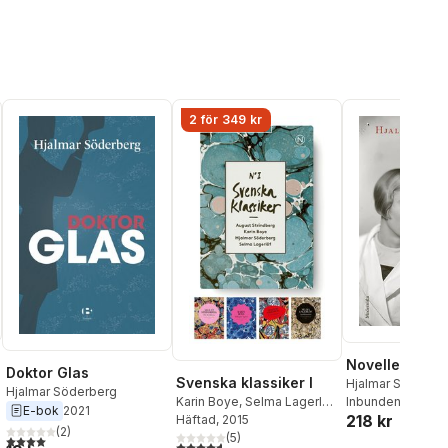
2 för 349 kr
Noveller
Doktor Glas
Svenska klassiker I
Hjalmar Söderbe
Hjalmar Söderberg
Karin Boye
,
Selma Lagerlöf
,
Inbunden
, 2022
E-bok
2021
218 kr
August Strindberg
Häftad
, 2015
,
Hjalmar
al röster:
(
2
)
Söderberg
(
5
)
4,0
utav 5 stjärnor. Totalt antal röster:
4,6
utav 5 stjärnor. Totalt antal röster: