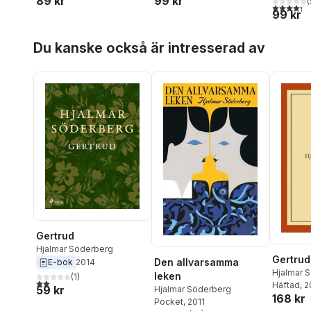
89 kr
99 kr
(
4,3
utav 5 
99 kr
Hoppa över listan
Du kanske också är intresserad av
Gertrud
Hjalmar Söderberg
Gertrud
Den allvarsamma
E-bok
2014
Hjalmar 
leken
(
1
)
2,0
utav 5 stjärnor. Totalt antal röster:
Häftad
, 
59 kr
Hjalmar Söderberg
168 kr
Pocket
, 2011