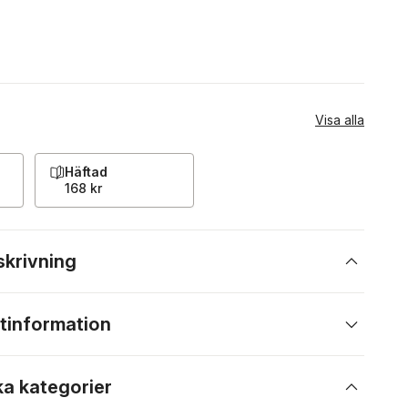
Visa alla
Häftad
168 kr
skrivning
tinformation
ka kategorier