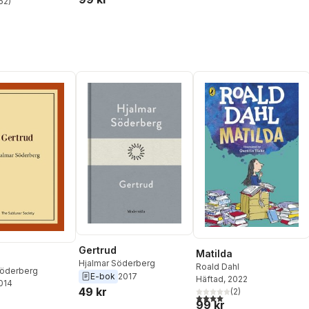
52
)
stjärnor. Totalt antal röster:
Gertrud
Matilda
Hjalmar Söderberg
Roald Dahl
Söderberg
E-bok
2017
Häftad
, 2022
2014
49 kr
(
2
)
4,0
utav 5 stjärnor. Totalt ant
99 kr