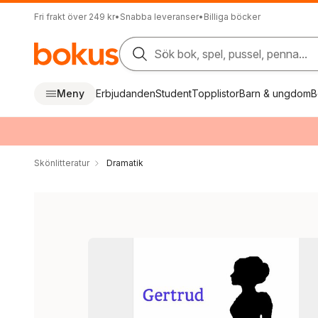
Fri frakt över 249 kr
•
Snabba leveranser
•
Billiga böcker
Sök bok, spel, pussel, penna...
Meny
Erbjudanden
Student
Topplistor
Barn & ungdom
B
Skönlitteratur
Dramatik