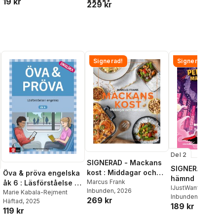
19 kr
229 kr
Signerad!
Signerad!
Del 2
SIGNERAD - Mackans
SIGNERAD - K
kost : Middagar och
Öva & pröva engelska
hämnd
matlådor
Marcus Frank
åk 6 : Läsförståelse i
IJustWantToBeC
Inbunden
, 2026
engelska
Marie Kabala-Rejment
Adolphson
Inbunden
, 2026
,
Emil
269 kr
Häftad
, 2025
189 kr
Beer
,
Victor Beer
119 kr
al röster: