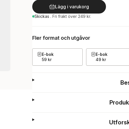
Lägg i varukorg
Skickas
.
Fri frakt över 249 kr.
Fler format och utgåvor
E-bok
E-bok
59 kr
49 kr
Be
Produk
Utfors