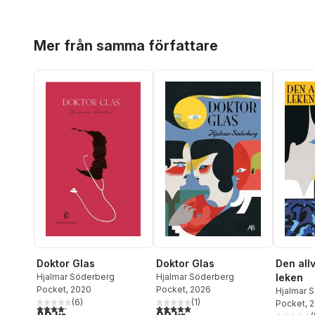
Hoppa över listan
Mer från samma författare
Doktor Glas
Doktor Glas
Den al
Hjalmar Söderberg
Hjalmar Söderberg
leken
Pocket
, 2020
Pocket
, 2026
Hjalmar 
(
6
)
(
1
)
Pocket
, 
4,2
utav 5 stjärnor. Totalt antal röster:
5,0
utav 5 stjärnor. Totalt antal röster: