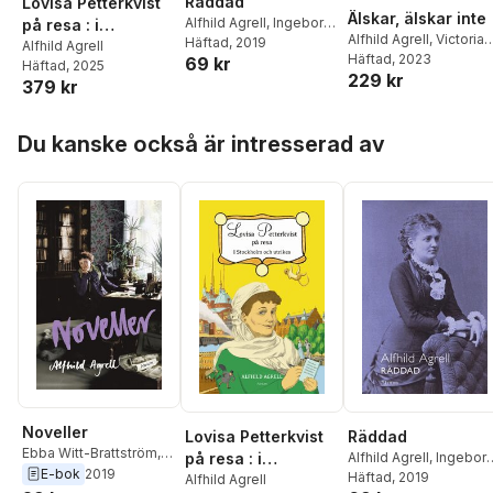
Räddad
Lovisa Petterkvist
Älskar, älskar inte
Alfhild Agrell
,
Ingeborg
på resa : i
Alfhild Agrell
,
Victoria
Nordin Hennel
Häftad
, 2019
Stockholm och
Alfhild Agrell
Benedictsson
Häftad
, 2023
,
Anne
69 kr
Häftad
, 2025
utrikes
229 kr
Charlotte Leffler
,
Elin
379 kr
Wägner
Hoppa över listan
Du kanske också är intresserad av
Noveller
Räddad
Lovisa Petterkvist
Ebba Witt-Brattström
,
Alfhild Agrell
,
Ingebor
på resa : i
Alfhild Agrell
E-bok
2019
Nordin Hennel
Häftad
, 2019
Stockholm och
Alfhild Agrell