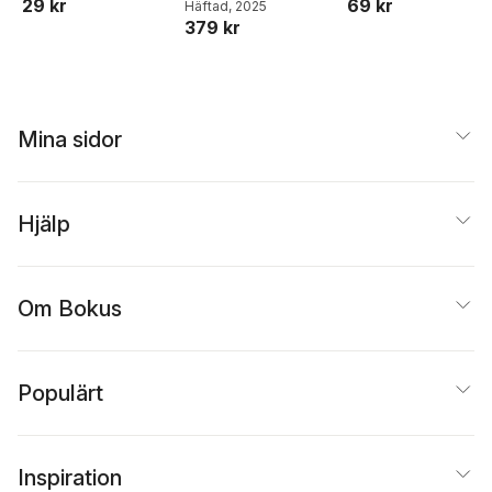
29 kr
69 kr
Häftad
, 2025
utrikes
379 kr
Mina sidor
Hjälp
Om Bokus
Populärt
Inspiration