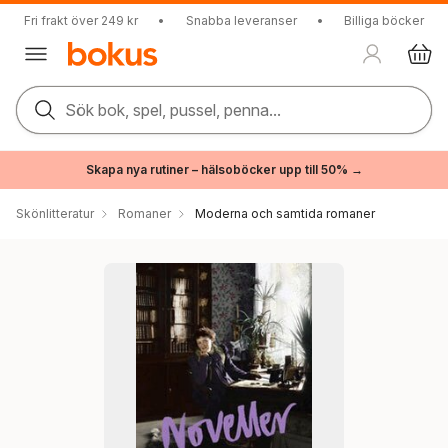
Fri frakt över 249 kr
•
Snabba leveranser
•
Billiga böcker
Sök bok, spel, pussel, penna...
Skapa nya rutiner – hälsoböcker upp till 50% →
Skönlitteratur
Romaner
Moderna och samtida romaner