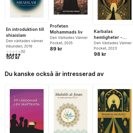
Profeten
En introduktion till
Karbalas
Mohammads liv
shiaislam
hemligheter -
Den Väntades Vänner
Den väntades vänner
Pocket
, 2025
Imamens mysterie
Den Väntades Vänner
Inbunden
, 2019
89 kr
Pocket
, 2023
bok 2
(
5
)
98 kr
5,0
utav 5 stjärnor. Totalt antal röster:
150 kr
Hoppa över listan
Du kanske också är intresserad av