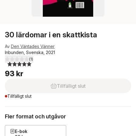
30 lärdomar i en skattkista
Av
Den Väntades Vänner
Inbunden, Svenska, 2021
(
1
)
5,0
utav 5 stjärnor. Totalt antal röster:
93 kr
Tillfälligt slut
Tillfälligt slut
Fler format och utgåvor
E-bok