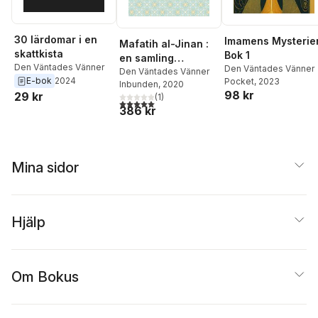
30 lärdomar i en
Imamens Mysterie
Mafatih al-Jinan :
skattkista
Bok 1
en samling
Den Väntades Vänner
Den Väntades Vänner
gudomliga
Den Väntades Vänner
E-bok
2024
Pocket
, 2023
Inbunden
, 2020
åkallelser
98 kr
29 kr
(
1
)
5,0
utav 5 stjärnor. Totalt antal röster:
386 kr
Mina sidor
Hjälp
Om Bokus