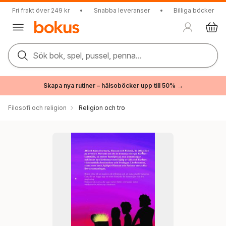
Fri frakt över 249 kr
•
Snabba leveranser
•
Billiga böcker
Sök bok, spel, pussel, penna...
Skapa nya rutiner – hälsoböcker upp till 50% →
Filosofi och religion
Religion och tro