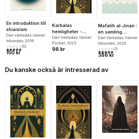
En introduktion till
Karbalas
Mafatih al-Jinan :
shiaislam
hemligheter -
en samling
Den väntades vänner
Imamens mysterier
Den Väntades Vänner
gudomliga
Den Väntades Vänner
Inbunden
, 2019
Pocket
, 2023
Inbunden
, 2020
bok 2
åkallelser
(
5
)
98 kr
(
1
)
5,0
utav 5 stjärnor. Totalt antal röster:
5,0
utav 5 stjärnor. Tota
150 kr
386 kr
Hoppa över listan
Du kanske också är intresserad av