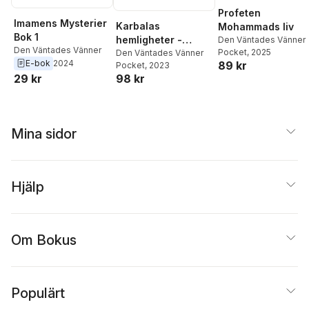
Profeten
Imamens Mysterier
Karbalas
Mohammads liv
Bok 1
hemligheter -
Den Väntades Vänner
Den Väntades Vänner
Pocket
, 2025
Imamens mysterier
Den Väntades Vänner
E-bok
2024
89 kr
Pocket
, 2023
bok 2
29 kr
98 kr
Mina sidor
Hjälp
Om Bokus
Populärt