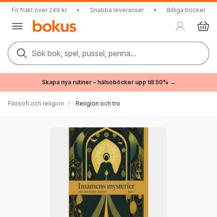
Fri frakt över 249 kr
•
Snabba leveranser
•
Billiga böcker
Sök bok, spel, pussel, penna...
Skapa nya rutiner – hälsoböcker upp till 50% →
Filosofi och religion
Religion och tro