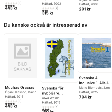
(
8
)
Häftad
, 2002
Häftad
, 2006
3,8
utav 5 stjärnor. Totalt antal röster:
443 kr
(
2
)
291 kr
2,5
utav 5 stjärnor. Totalt antal röster:
315 kr
Hoppa över listan
Du kanske också är intresserad av
Svenska All
Inclusive 1. Allt-i-
Muchas Gracias
ett-bok : svenska
Marie Blomqvist
,
Lena
Svenska för
Örjan Hansson
,
David
Ivarsson
Häftad
, 2025
som främmande
nybörjare
794 kr
Llanos Saavedra
Häftad
, 2016
språk, A1 & A2
(engelska)
Alwa Woxlin
(
8
)
Häftad
, 2015
3,8
utav 5 stjärnor. Totalt antal röster:
443 kr
(
6
)
3,3
utav 5 stjärnor. Totalt antal röster:
150 kr