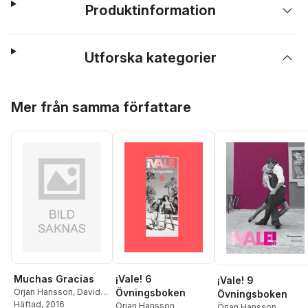
Produktinformation
Utforska kategorier
Hoppa över listan
Mer från samma författare
Muchas Gracias
¡Vale! 6
¡Vale! 9
Örjan Hansson
,
David
Övningsboken
Övningsboken
Llanos Saavedra
Häftad
, 2016
Örjan Hansson
Örjan Hansson