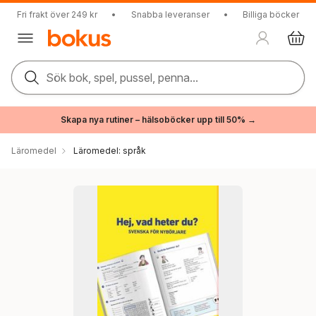
Fri frakt över 249 kr
•
Snabba leveranser
•
Billiga böcker
Sök bok, spel, pussel, penna...
Skapa nya rutiner – hälsoböcker upp till 50% →
Läromedel
Läromedel: språk