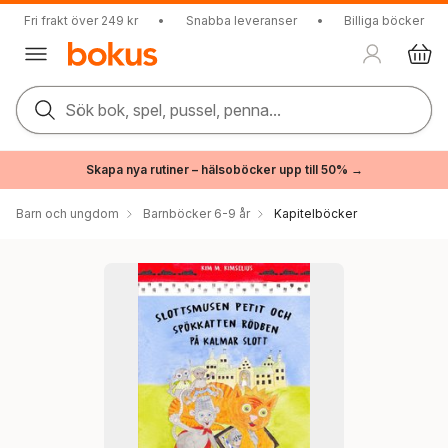
Fri frakt över 249 kr
•
Snabba leveranser
•
Billiga böcker
Sök bok, spel, pussel, penna...
Skapa nya rutiner – hälsoböcker upp till 50% →
Barn och ungdom
Barnböcker 6-9 år
Kapitelböcker