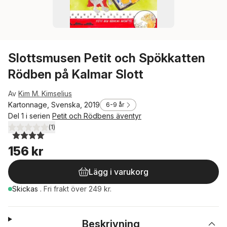
Slottsmusen Petit och Spökkatten
Rödben på Kalmar Slott
Av
Kim M. Kimselius
Kartonnage, Svenska, 2019
6-9 år
Del 1 i serien
Petit och Rödbens äventyr
(
1
)
4,0
utav 5 stjärnor. Totalt antal röster:
156 kr
Lägg i varukorg
Skickas
.
Fri frakt över 249 kr.
Beskrivning