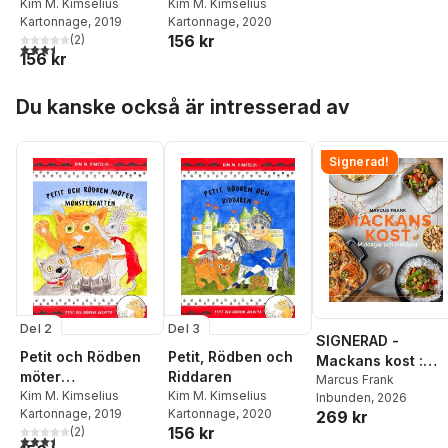
Monsterkatten
Kim M. Kimselius
Kim M. Kimselius
Kartonnage
, 2019
Kartonnage
, 2020
156 kr
(
2
)
3,5
utav 5 stjärnor. Totalt antal röster:
156 kr
Hoppa över listan
Du kanske också är intresserad av
Signerad!
Del 2
Del 3
SIGNERAD -
Petit och Rödben
Petit, Rödben och
Mackans kost :
möter
Riddaren
Middagar och
Marcus Frank
Monsterkatten
Kim M. Kimselius
Kim M. Kimselius
Inbunden
, 2026
matlådor
Kartonnage
, 2019
Kartonnage
, 2020
269 kr
156 kr
(
2
)
3,5
utav 5 stjärnor. Totalt antal röster: