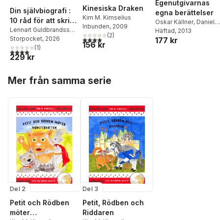
Egenutgivarnas
Kinesiska Draken
Din självbiografi :
egna berättelser
Kim M. Kimselius
10 råd för att skriva
Oskar Källner
,
Daniel
Inbunden
, 2009
ditt liv
Lennart Guldbrandsson
,
Åberg
Häftad
,
, 2013
Anitha Östlund
,
(
2
)
Kristina Svensson
Storpocket
, 2026
,
Kim
4,0
utav 5 stjärnor. Totalt antal röster:
177 kr
Susanne Boll
,
Kim M.
156 kr
M Kimselius
(
1
)
Kimselius
,
Eva Robild
,
4,0
utav 5 stjärnor. Totalt antal röster:
229 kr
Mette Bohlin
,
Peter
Ahlquist
,
Kristina
Hoppa över listan
Svensson
,
Emma C
Mer från samma serie
Elliot
,
Ulrika Slottner
,
L
Larsson
,
Sofie Trinh
Johansson
,
Malin
Johansson
,
Christian
von Essen
Del 2
Del 3
Petit och Rödben
Petit, Rödben och
möter
Riddaren