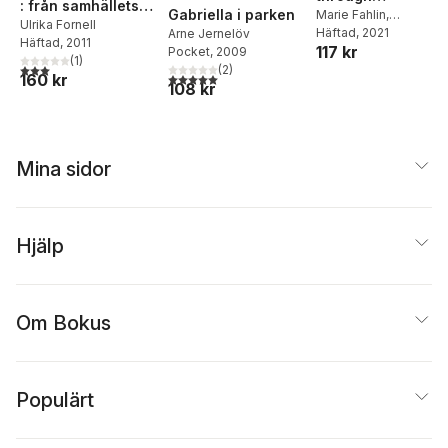
: från samhällets
Gabriella i parken
choreography :
Marie Fahlin
,
vård till ett eget liv
Ulrika Fornell
Stockholms
Häftad
, 2021
Arne Jernelöv
curating
Häftad
, 2011
117 kr
konstnärliga högskola
Pocket
, 2009
choreography as
(
1
)
3,0
utav 5 stjärnor. Totalt antal röster:
(SKH)
(
2
)
an artistic practic
5,0
utav 5 stjärnor. Totalt antal röster:
160 kr
108 kr
Mina sidor
Hjälp
Om Bokus
Populärt