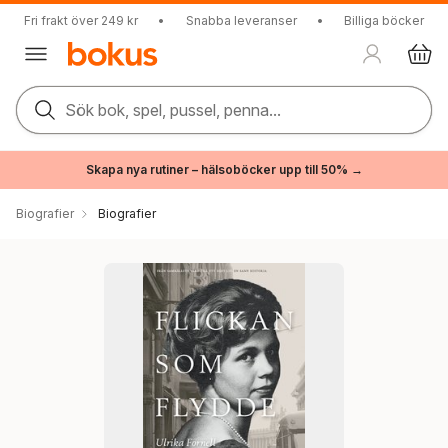
Fri frakt över 249 kr
•
Snabba leveranser
•
Billiga böcker
Sök bok, spel, pussel, penna...
Skapa nya rutiner – hälsoböcker upp till 50% →
Biografier
Biografier