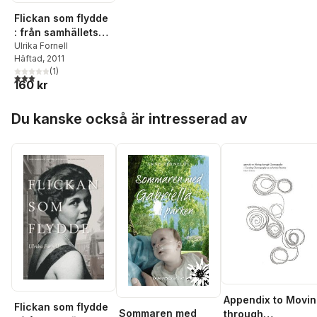
Flickan som flydde
: från samhällets
vård till ett eget liv
Ulrika Fornell
Häftad
, 2011
(
1
)
3,0
utav 5 stjärnor. Totalt antal röster:
160 kr
Hoppa över listan
Du kanske också är intresserad av
Appendix to Movi
Flickan som flydde
Sommaren med
through