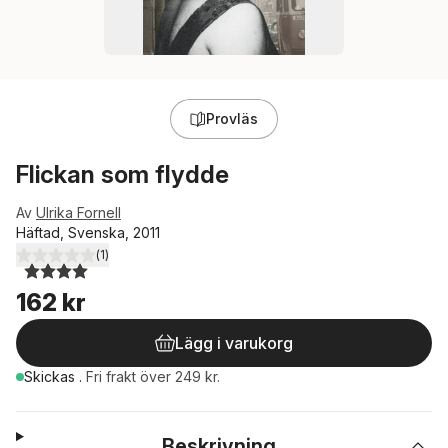
Provläs
Flickan som flydde
Av
Ulrika Fornell
Häftad, Svenska, 2011
(
1
)
4,0
utav 5 stjärnor. Totalt antal röster:
162 kr
Lägg i varukorg
Skickas
.
Fri frakt över 249 kr.
Beskrivning