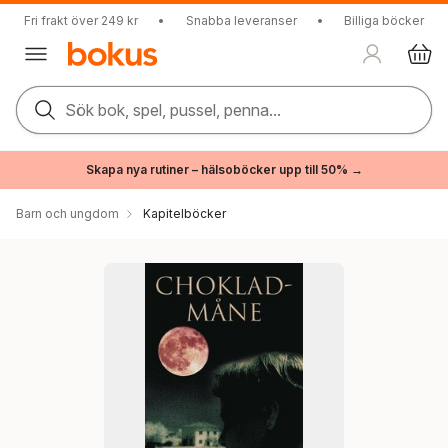
Fri frakt över 249 kr
•
Snabba leveranser
•
Billiga böcker
Sök bok, spel, pussel, penna...
Skapa nya rutiner – hälsoböcker upp till 50% →
Barn och ungdom
Kapitelböcker