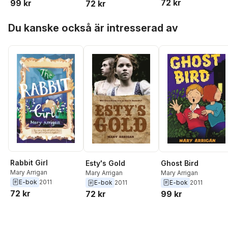
72 kr
99 kr
72 kr
Hoppa över listan
Du kanske också är intresserad av
Rabbit Girl
Ghost Bird
Esty's Gold
Mary Arrigan
Mary Arrigan
Mary Arrigan
E-bok
2011
E-bok
2011
E-bok
2011
72 kr
99 kr
72 kr