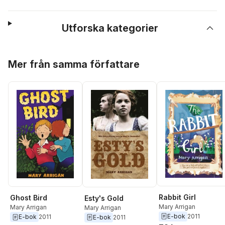
Utforska kategorier
Hoppa över listan
Mer från samma författare
Rabbit Girl
Ghost Bird
Esty's Gold
Mary Arrigan
Mary Arrigan
Mary Arrigan
E-bok
2011
E-bok
2011
E-bok
2011