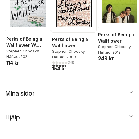
Perks of Being a
Perks of Being a
Perks of Being a
Wallflower
Wallflower YA
Wallflower
Stephen Chbosky
Edition
Stephen Chbosky
Stephen Chbosky
Häftad
, 2012
Häftad
, 2024
Häftad
, 2009
249 kr
114 kr
(
16
)
4,6
utav 5 stjärnor. Totalt antal röster:
154 kr
Mina sidor
Hjälp