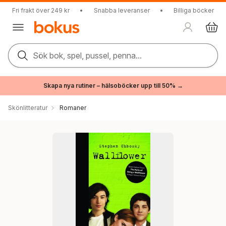
Fri frakt över 249 kr
•
Snabba leveranser
•
Billiga böcker
Sök bok, spel, pussel, penna...
Skapa nya rutiner – hälsoböcker upp till 50% →
Skönlitteratur
Romaner