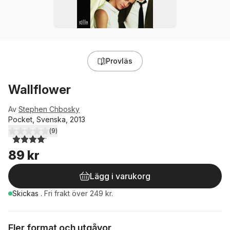
Provläs
Wallflower
Av
Stephen Chbosky
Pocket, Svenska, 2013
(
9
)
4,1
utav 5 stjärnor. Totalt antal röster:
89 kr
Lägg i varukorg
Skickas
.
Fri frakt över 249 kr.
Fler format och utgåvor