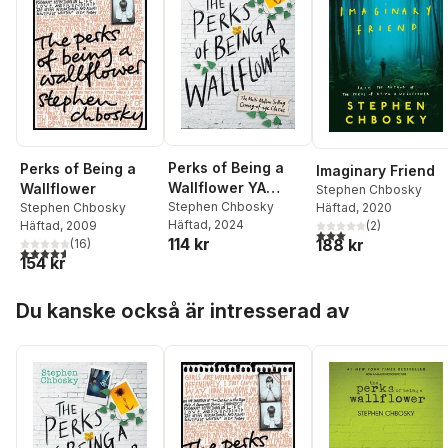
Perks of Being a
Perks of Being a
Imaginary Friend
Wallflower YA
Wallflower
Stephen Chbosky
Edition
Stephen Chbosky
Häftad
, 2020
Stephen Chbosky
Häftad
, 2024
(
2
)
Häftad
, 2009
3,0
utav 5 stjärnor. Tota
114 kr
188 kr
(
16
)
4,6
utav 5 stjärnor. Totalt antal röster:
154 kr
Hoppa över listan
Du kanske också är intresserad av