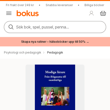
Fri frakt över 249 kr
•
Snabba leveranser
•
Billiga böcker
Sök bok, spel, pussel, penna...
Skapa nya rutiner – hälsoböcker upp till 50% →
Psykologi och pedagogik
Pedagogik