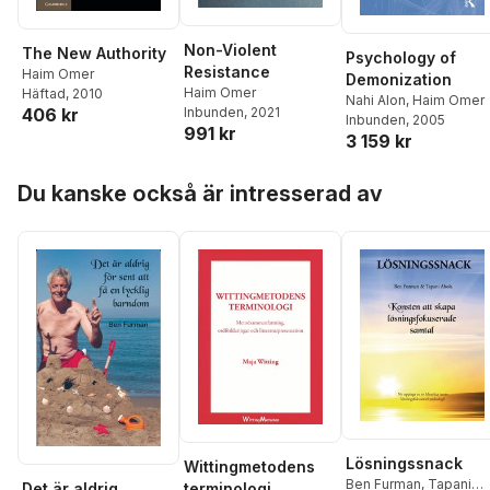
Non-Violent
The New Authority
Psychology of
Resistance
Haim Omer
Demonization
Haim Omer
Häftad
, 2010
Nahi Alon
,
Haim Omer
Inbunden
, 2021
406 kr
Inbunden
, 2005
991 kr
3 159 kr
Hoppa över listan
Du kanske också är intresserad av
Lösningssnack
Wittingmetodens
Ben Furman
,
Tapani
Det är aldrig
terminologi