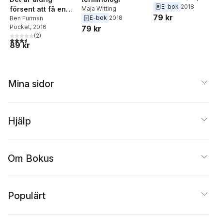
Ahola
E-bok
2018
försent att få en
Maja Witting
79 kr
E-bok
2018
lycklig barndom
Ben Furman
Pocket
, 2016
79 kr
(
2
)
3,5
utav 5 stjärnor. Totalt antal röster:
89 kr
Mina sidor
Hjälp
Om Bokus
Populärt