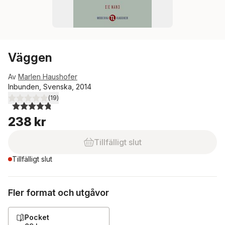
Väggen
Av
Marlen Haushofer
Inbunden, Svenska, 2014
(
19
)
4,8
utav 5 stjärnor. Totalt antal röster:
238 kr
Tillfälligt slut
Tillfälligt slut
Fler format och utgåvor
Pocket