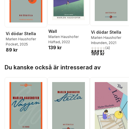
Wall
Vi dödar Stella
Vi dödar Stella
Marlen Haushofer
Marlen Haushofer
Marlen Haushofer
Häftad
, 2022
Inbunden
, 2021
Pocket
, 2025
139 kr
(
4
)
89 kr
4,5
utav 5 stjärnor. Tota
199 kr
Hoppa över listan
Du kanske också är intresserad av