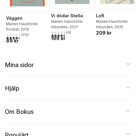
Loft
Vi dödar Stella
Väggen
Marlen Haushofer
Marlen Haushofer
Marlen Haushofer
Inbunden
, 2025
Inbunden
, 2021
Pocket
, 2016
209 kr
(
4
)
(
112
)
4,5
utav 5 stjärnor. Totalt antal röster:
4,4
utav 5 stjärnor. Totalt antal röster:
199 kr
89 kr
Mina sidor
Hjälp
Om Bokus
Populärt