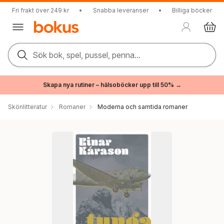
Fri frakt över 249 kr
•
Snabba leveranser
•
Billiga böcker
Sök bok, spel, pussel, penna...
Skapa nya rutiner – hälsoböcker upp till 50% →
Skönlitteratur
Romaner
Moderna och samtida romaner