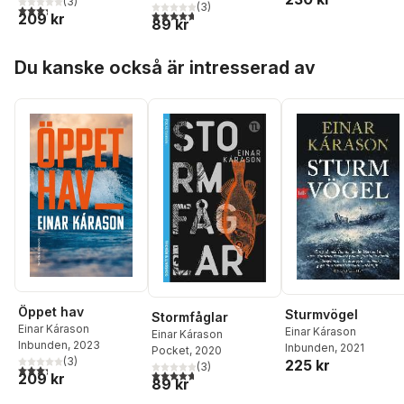
(
3
)
(
3
)
3,3
utav 5 stjärnor. Totalt antal röster:
4,7
utav 5 stjärnor. Totalt antal röster:
209 kr
89 kr
Hoppa över listan
Du kanske också är intresserad av
Öppet hav
Sturmvögel
Stormfåglar
Einar Kárason
Einar Kárason
Einar Kárason
Inbunden
, 2023
Inbunden
, 2021
Pocket
, 2020
(
3
)
225 kr
(
3
)
3,3
utav 5 stjärnor. Totalt antal röster:
4,7
utav 5 stjärnor. Totalt antal röster:
209 kr
89 kr