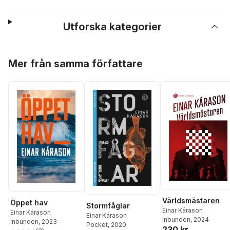
Utforska kategorier
Hoppa över listan
Mer från samma författare
Världsmästaren
Öppet hav
Stormfåglar
Einar Kárason
Einar Kárason
Einar Kárason
Inbunden
, 2024
Inbunden
, 2023
Pocket
, 2020
230 kr