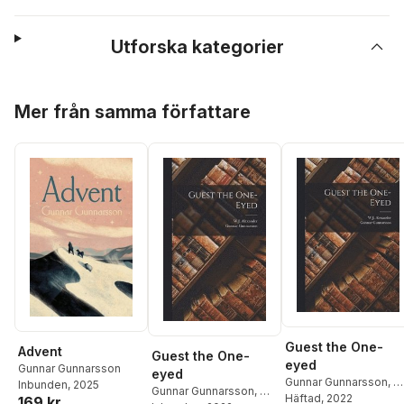
Utforska kategorier
Hoppa över listan
Mer från samma författare
Guest the One-
Advent
Guest the One-
eyed
Gunnar Gunnarsson
eyed
Gunnar Gunnarsson
,
W
Inbunden
, 2025
Gunnar Gunnarsson
,
W
J Alexander 1882-192
Häftad
, 2022
169 kr