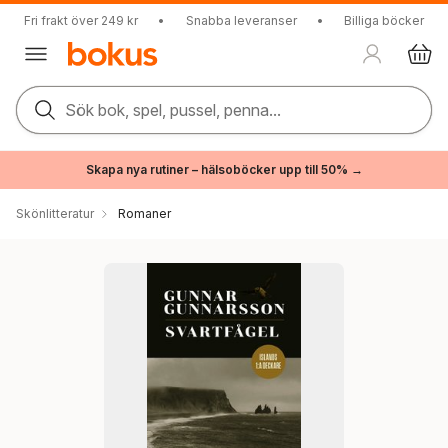
Fri frakt över 249 kr
•
Snabba leveranser
•
Billiga böcker
Sök bok, spel, pussel, penna...
Skapa nya rutiner – hälsoböcker upp till 50% →
Skönlitteratur
Romaner