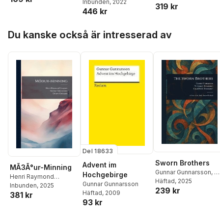
J Alexander 1882-1929
Inbunden
, 2022
319 kr
Worster
446 kr
Worster
Hoppa över listan
Du kanske också är intresserad av
Del 18633
Sworn Brothers
Advent im
MÃ3Ã°ur-Minning
Gunnar Gunnarsson
,
W
Hochgebirge
Henri Raymond
Emmé
Häftad
,
, 2025
Claud Field
Gunnar Gunnarsson
Casgrain
Inbunden
,
, 2025
Gunnar
239 kr
Häftad
, 2009
381 kr
Gunnarsson
,
Octave
93 kr
Crã(c)Mazie