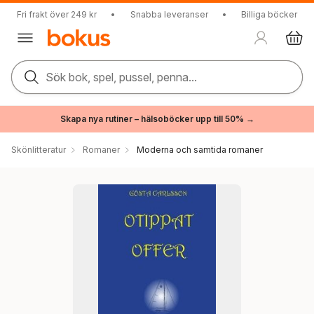
Fri frakt över 249 kr
•
Snabba leveranser
•
Billiga böcker
Sök bok, spel, pussel, penna...
Skapa nya rutiner – hälsoböcker upp till 50% →
Skönlitteratur
Romaner
Moderna och samtida romaner