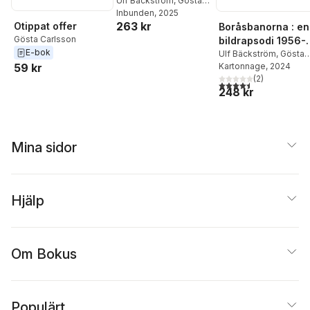
Göteborg till
Ulf Bäckström
,
Gösta
Carlsson
Inbunden
,
, 2025
Stig
Hallandsås 1960-
263 kr
Otippat offer
Johansson
,
Björn
Boråsbanorna : en
2010
Malmer
,
Mårten
Gösta Carlsson
bildrapsodi 1956-
Mårtensson
,
Bengt
E-bok
1989
Ulf Bäckström
,
Gösta
Spade
Carlsson
Kartonnage
,
Lars
, 2024
59 kr
Hagström
(
2
,
)
Stig
4,5
utav 5 stjärnor. Tota
248 kr
Johansson
,
Björn
Malmer
,
Bengt Spade
Mina sidor
Hjälp
Om Bokus
Populärt