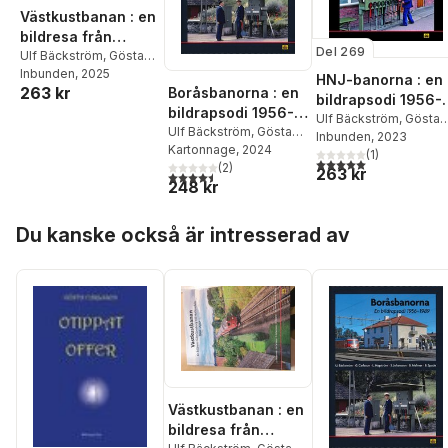
Västkustbanan : en
bildresa från
Del 269
Göteborg till
Ulf Bäckström
,
Gösta
Carlsson
Inbunden
,
, 2025
Stig
Hallandsås 1960-
HNJ-banorna : en
263 kr
Johansson
,
Björn
Boråsbanorna : en
2010
bildrapsodi 1956-
Malmer
,
Mårten
bildrapsodi 1956-
1989
Ulf Bäckström
,
Gösta
Mårtensson
,
Bengt
1989
Ulf Bäckström
,
Gösta
Carlsson
Inbunden
, 2023
Spade
Carlsson
Kartonnage
,
Lars
, 2024
(
1
)
5,0
utav 5 stjärnor. Tota
Hagström
(
2
,
)
Stig
263 kr
4,5
utav 5 stjärnor. Totalt antal röster:
248 kr
Johansson
,
Björn
Malmer
,
Bengt Spade
Hoppa över listan
Du kanske också är intresserad av
Västkustbanan : en
bildresa från