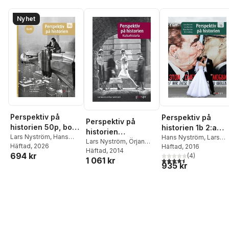
Nyhet
Perspektiv på
Perspektiv på
Perspektiv på
historien 50p, bok,
historien 1b 2:a
historien
Gy25
Lars Nyström
,
Hans
uppl
Hans Nyström
,
Lars
Kulturhistoria
Lars Nyström
,
Örjan
Nyström
Häftad
, 2026
,
Örjan
Nyström
Häftad
, 2016
,
Örjan Nystr
Nyström
Häftad
, 2014
694 kr
Nyström
,
Erik Hallberg
(
4
)
4,5
utav 5 stjärnor. Tota
1 061 kr
935 kr