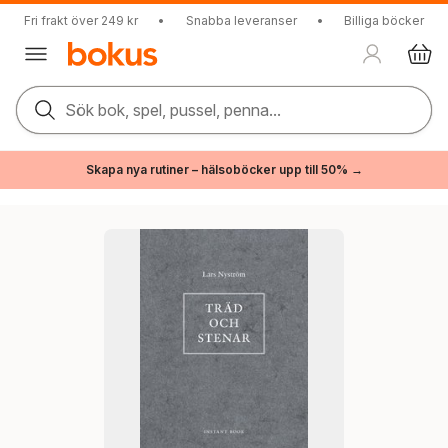
Fri frakt över 249 kr
•
Snabba leveranser
•
Billiga böcker
Sök bok, spel, pussel, penna...
Skapa nya rutiner – hälsoböcker upp till 50% →