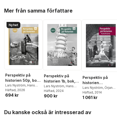
Hoppa över listan
Mer från samma författare
Nyhet
Perspektiv på
Perspektiv på
Perspektiv på
historien 50p, bok,
historien 1b, bok,
historien
Gy25
Lars Nyström
,
Hans
Gy25
Lars Nyström
,
Hans
Kulturhistoria
Lars Nyström
,
Örjan
Nyström
Häftad
, 2026
,
Örjan
Nyström
Häftad
, 2024
,
Örjan
Nyström
Häftad
, 2014
694 kr
Nyström
,
Erik Hallberg
900 kr
Nyström
,
Erik Hallberg
1 061 kr
Hoppa över listan
Du kanske också är intresserad av