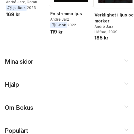
André Jarz
,
Göran
Carlson
Ljudbok
2023
En strimma ljus
169 kr
Verklighet i ljus o
André Jarz
mörker
E-bok
2022
André Jarz
119 kr
Häftad
, 2009
185 kr
Mina sidor
Hjälp
Om Bokus
Populärt