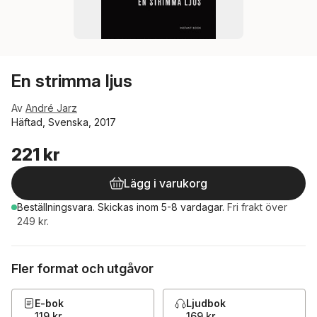
En strimma ljus
Av
André Jarz
Häftad, Svenska, 2017
221 kr
Lägg i varukorg
Beställningsvara.
Skickas
inom 5-8 vardagar
.
Fri frakt över
249 kr.
Fler format och utgåvor
E-bok
Ljudbok
119 kr
169 kr