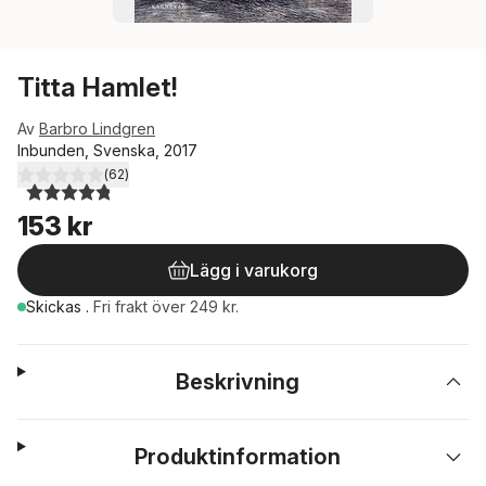
Titta Hamlet!
Av
Barbro Lindgren
Inbunden, Svenska, 2017
(
62
)
4,8
utav 5 stjärnor. Totalt antal röster:
153 kr
Lägg i varukorg
Skickas
.
Fri frakt över 249 kr.
Beskrivning
Produktinformation