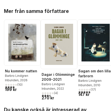
Hoppa över listan
Mer från samma författare
Nu kommer natten
Sagan om den lilla
Dagar i Glömminge
Barbro Lindgren
farbrorn
2009-2021
Inbunden
, 2026
Barbro Lindgren
Barbro Lindgren
(
10
)
Inbunden
, 2010
3,9
utav 5 stjärnor. Totalt antal röster:
Inbunden
, 2022
199 kr
(
17
)
4,8
utav 5 stjärnor. Tota
(
4
)
147 kr
3,5
utav 5 stjärnor. Totalt antal röster:
270 kr
Hoppa över listan
Du kanske också är intresserad av