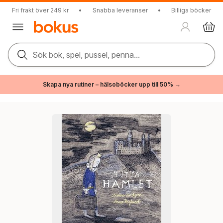
Fri frakt över 249 kr
•
Snabba leveranser
•
Billiga böcker
Sök bok, spel, pussel, penna...
Skapa nya rutiner – hälsoböcker upp till 50% →