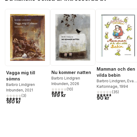
Mamman och den
Nu kommer natten
Vagga mig till
vilda bebin
Barbro Lindgren
sömns
Barbro Lindgren
,
Eva
Inbunden
, 2026
Barbro Lindgren
Eriksson
Kartonnage
, 1994
(
10
)
Inbunden
, 2021
3,9
utav 5 stjärnor. Totalt antal röster:
(
35
)
4,7
utav 5 stjärnor. Tota
199 kr
(
3
)
90 kr
4,7
utav 5 stjärnor. Totalt antal röster:
180 kr