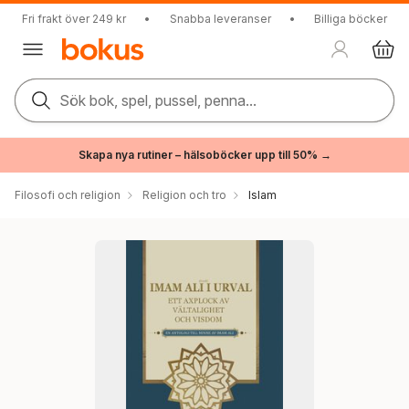
Fri frakt över 249 kr
•
Snabba leveranser
•
Billiga böcker
Sök bok, spel, pussel, penna...
Skapa nya rutiner – hälsoböcker upp till 50% →
Filosofi och religion
Religion och tro
Islam