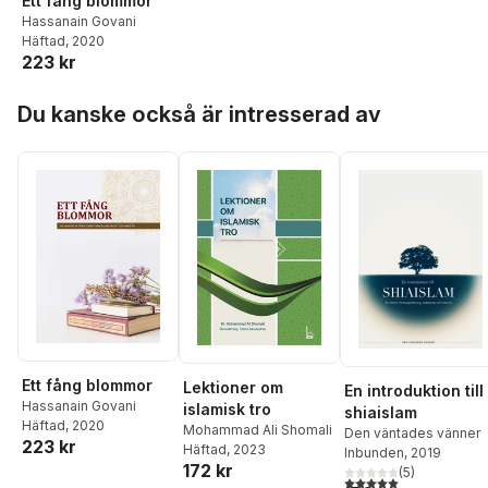
Ett fång blommor
Hassanain Govani
Häftad
, 2020
223 kr
Hoppa över listan
Du kanske också är intresserad av
Ett fång blommor
Lektioner om
En introduktion till
Hassanain Govani
islamisk tro
shiaislam
Häftad
, 2020
Mohammad Ali Shomali
Den väntades vänner
223 kr
Häftad
, 2023
Inbunden
, 2019
172 kr
(
5
)
5,0
utav 5 stjärnor. Tota