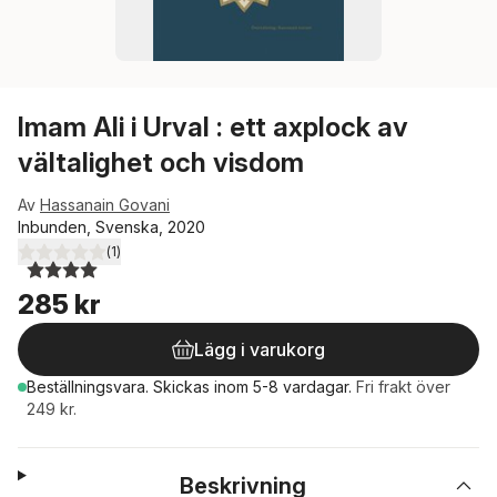
Imam Ali i Urval : ett axplock av
vältalighet och visdom
Av
Hassanain Govani
Inbunden, Svenska, 2020
(
1
)
4,0
utav 5 stjärnor. Totalt antal röster:
285 kr
Lägg i varukorg
Beställningsvara.
Skickas
inom 5-8 vardagar
.
Fri frakt över
249 kr.
Beskrivning