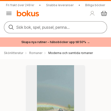
Fri frakt över 249 kr
•
Snabba leveranser
•
Billiga böcker
Sök bok, spel, pussel, penna...
Skapa nya rutiner – hälsoböcker upp till 50% →
Skönlitteratur
Romaner
Moderna och samtida romaner