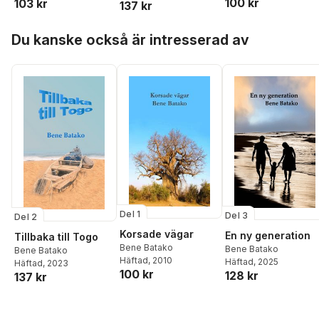
100 kr
103 kr
137 kr
Hoppa över listan
Du kanske också är intresserad av
Del 1
Del 3
Del 2
Korsade vägar
En ny generation
Tillbaka till Togo
Bene Batako
Bene Batako
Bene Batako
Häftad
, 2010
Häftad
, 2025
Häftad
, 2023
100 kr
128 kr
137 kr