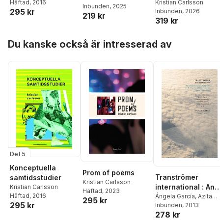
Häftad
, 2016
Kristian Carlsson
Inbunden
, 2025
295 kr
Inbunden
, 2026
219 kr
319 kr
Hoppa över listan
Du kanske också är intresserad av
Del 5
Konceptuella
Prom of poems
Tranströmer
samtidsstudier
Kristian Carlsson
international : An
Kristian Carlsson
Häftad
, 2023
Häftad
, 2016
intercontinental
Ángela García
,
Azita
295 kr
295 kr
Ghahreman
Inbunden
, 2013
,
Anisur
perspective on th
278 kr
Rahman
,
Tomas
poetry of nobel