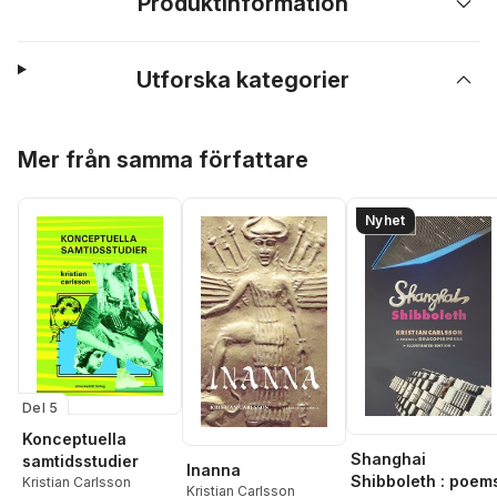
Produktinformation
Utforska kategorier
Hoppa över listan
Mer från samma författare
Nyhet
Del 5
Konceptuella
Shanghai
samtidsstudier
Inanna
Shibboleth : poem
Kristian Carlsson
Kristian Carlsson