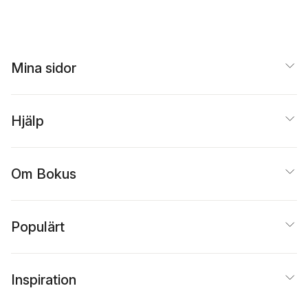
Tranströmer
,
Kristian
laureate Tomas
Carlsson
,
Kristian
Tranströmer
Carlsson
Mina sidor
Hjälp
Om Bokus
Populärt
Inspiration