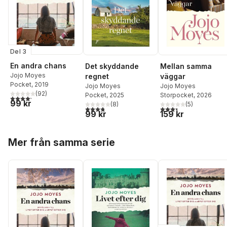
Del 3
En andra chans
Det skyddande
Mellan samma
Jojo Moyes
regnet
väggar
Pocket
, 2019
Jojo Moyes
Jojo Moyes
(
92
)
Pocket
, 2025
Storpocket
, 2026
4,2
utav 5 stjärnor. Totalt antal röster:
99 kr
(
8
)
(
5
)
3,8
utav 5 stjärnor. Totalt antal röster:
3,4
utav 5 stjärnor. Tota
99 kr
159 kr
Hoppa över listan
Mer från samma serie