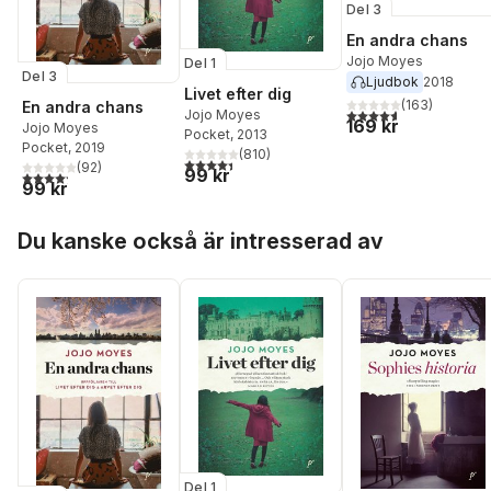
Del 3
En andra chans
Jojo Moyes
Del 1
Del 3
Ljudbok
2018
Livet efter dig
(
163
)
En andra chans
4,6
utav 5 stjärnor. Tota
Jojo Moyes
169 kr
Jojo Moyes
Pocket
, 2013
Pocket
, 2019
(
810
)
4,4
utav 5 stjärnor. Totalt antal röster:
(
92
)
99 kr
4,2
utav 5 stjärnor. Totalt antal röster:
99 kr
Hoppa över listan
Du kanske också är intresserad av
Del 1