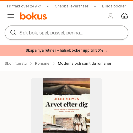
Fri frakt över 249 kr
•
Snabba leveranser
•
Billiga böcker
Sök bok, spel, pussel, penna...
Skapa nya rutiner – hälsoböcker upp till 50% →
Skönlitteratur
Romaner
Moderna och samtida romaner