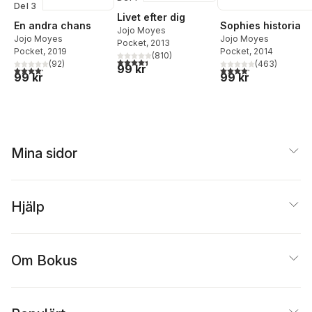
Del 3
Livet efter dig
En andra chans
Sophies historia
Jojo Moyes
Jojo Moyes
Jojo Moyes
Pocket
, 2013
Pocket
, 2019
Pocket
, 2014
(
810
)
4,4
utav 5 stjärnor. Totalt antal röster:
(
92
)
(
463
)
99 kr
4,2
utav 5 stjärnor. Totalt antal röster:
4,2
utav 5 stjärnor. Tota
99 kr
99 kr
Mina sidor
Hjälp
Om Bokus