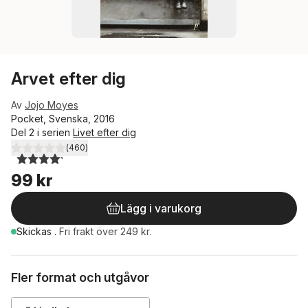
Arvet efter dig
Av
Jojo Moyes
Pocket, Svenska, 2016
Del 2 i serien
Livet efter dig
(
460
)
4,2
utav 5 stjärnor. Totalt antal röster:
99 kr
Lägg i varukorg
Skickas
.
Fri frakt över 249 kr.
Fler format och utgåvor