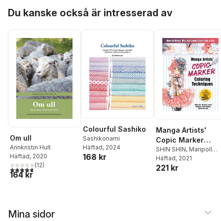
Hoppa över listan
Du kanske också är intresserad av
Colourful Sashiko
Manga Artists'
Om ull
Sashikonami
Copic Marker
Häftad
, 2024
Annkristin Hult
Coloring
SHIN SHIN
,
Maripoll
168 kr
Häftad
, 2020
MariPolle
Häftad
, 2021
,
Junko
Techniques
(
12
)
221 kr
Kitamura
,
Suzu Kawan
4,7
utav 5 stjärnor. Totalt antal röster:
164 kr
Ramiru Kirisaki
,
Yue Y
Mina sidor