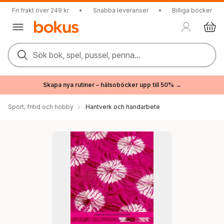
Fri frakt över 249 kr
•
Snabba leveranser
•
Billiga böcker
Sök bok, spel, pussel, penna...
Skapa nya rutiner – hälsoböcker upp till 50% →
Sport, fritid och hobby
Hantverk och handarbete