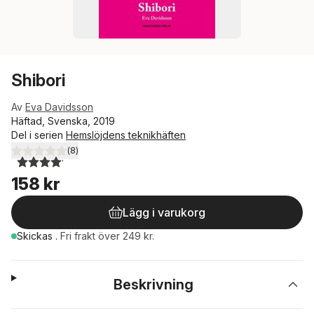
Shibori
Av
Eva Davidsson
Häftad, Svenska, 2019
Del i serien
Hemslöjdens teknikhäften
(
8
)
4,1
utav 5 stjärnor. Totalt antal röster:
158 kr
Lägg i varukorg
Skickas
.
Fri frakt över 249 kr.
Beskrivning