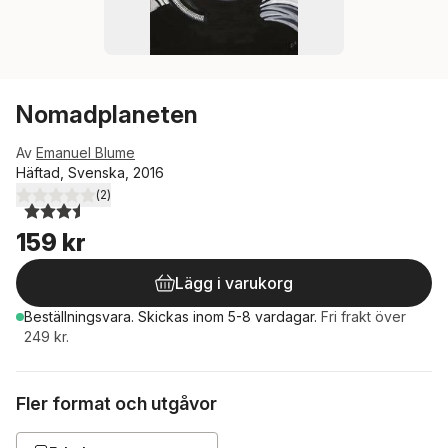
Nomadplaneten
Av
Emanuel Blume
Häftad, Svenska, 2016
(
2
)
3,5
utav 5 stjärnor. Totalt antal röster:
159 kr
Lägg i varukorg
Beställningsvara.
Skickas
inom 5-8 vardagar
.
Fri frakt över
249 kr.
Fler format och utgåvor