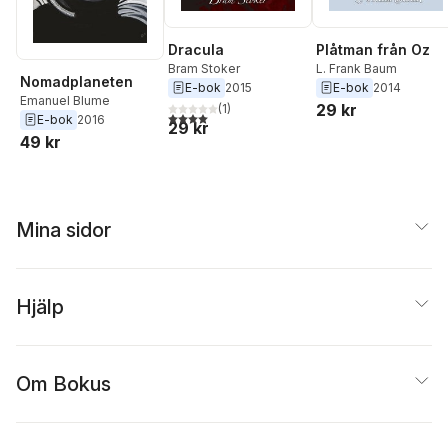
Dracula
Plåtman från Oz
Bram Stoker
L. Frank Baum
Nomadplaneten
E-bok
2015
E-bok
2014
Emanuel Blume
29 kr
(
1
)
4,0
utav 5 stjärnor. Totalt antal röster:
E-bok
2016
29 kr
49 kr
Mina sidor
Hjälp
Om Bokus