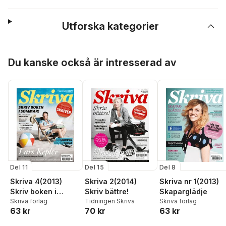
Utforska kategorier
Hoppa över listan
Du kanske också är intresserad av
Del 11
Del 15
Del 8
Skriva 4(2013)
Skriva 2(2014)
Skriva nr 1(2013)
Skriv boken i
Skriv bättre!
Skaparglädje
sommar!
Skriva förlag
Tidningen Skriva
Skriva förlag
63 kr
70 kr
63 kr