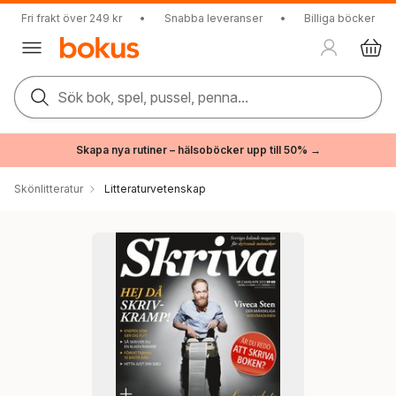
Fri frakt över 249 kr
•
Snabba leveranser
•
Billiga böcker
Sök bok, spel, pussel, penna...
Skapa nya rutiner – hälsoböcker upp till 50% →
Skönlitteratur
Litteraturvetenskap