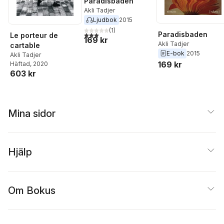
Paradisbaden
Akli Tadjer
Ljudbok
2015
(
1
)
Paradisbaden
3,0
utav 5 stjärnor. Totalt antal röster:
Le porteur de
169 kr
Akli Tadjer
cartable
E-bok
2015
Akli Tadjer
169 kr
Häftad
, 2020
603 kr
Mina sidor
Hjälp
Om Bokus