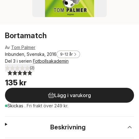
Bortamatch
Av
Tom Palmer
Inbunden, Svenska, 2016
9-12 år
Del 3 i serien
Fotbollsakademin
(
2
)
5,0
utav 5 stjärnor. Totalt antal röster:
135 kr
Lägg i varukorg
Skickas
.
Fri frakt över 249 kr.
Beskrivning