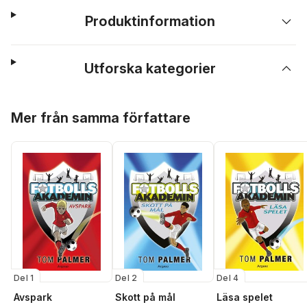
Produktinformation
Utforska kategorier
Hoppa över listan
Mer från samma författare
Del 1
Del 2
Del 4
Avspark
Skott på mål
Läsa spelet