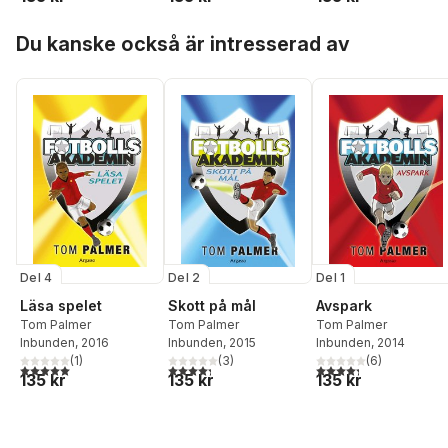
Hoppa över listan
Du kanske också är intresserad av
Del 4
Del 2
Del 1
Läsa spelet
Skott på mål
Avspark
Tom Palmer
Tom Palmer
Tom Palmer
Inbunden
, 2016
Inbunden
, 2015
Inbunden
, 2014
(
1
)
(
3
)
(
6
)
5,0
utav 5 stjärnor. Totalt antal röster:
4,3
utav 5 stjärnor. Totalt antal röster:
4,3
utav 5 stjärnor. Tota
135 kr
135 kr
135 kr