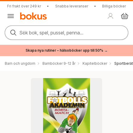
Fri frakt över 249 kr
•
Snabba leveranser
•
Billiga böcker
Sök bok, spel, pussel, penna...
Skapa nya rutiner – hälsoböcker upp till 50% →
Barn och ungdom
Barnböcker 9-12 år
Kapitelböcker
Sportberät