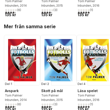
Tom Palmer
Tom Palmer
Tom Palmer
Inbunden
, 2014
Inbunden
, 2015
Inbunden
, 2016
(
6
)
(
3
)
(
1
)
4,3
utav 5 stjärnor. Totalt antal röster:
4,3
utav 5 stjärnor. Totalt antal röster:
5,0
utav 5 stjärnor. Tota
135 kr
135 kr
135 kr
Hoppa över listan
Mer från samma serie
Del 1
Del 2
Del 4
Avspark
Skott på mål
Läsa spelet
Tom Palmer
Tom Palmer
Tom Palmer
Inbunden
, 2014
Inbunden
, 2015
Inbunden
, 2016
(
6
)
(
3
)
(
1
)
4,3
utav 5 stjärnor. Totalt antal röster:
4,3
utav 5 stjärnor. Totalt antal röster:
5,0
utav 5 stjärnor. Tota
135 kr
135 kr
135 kr