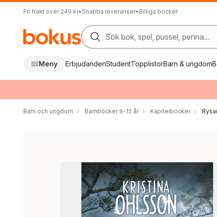
Fri frakt över 249 kr
•
Snabba leveranser
•
Billiga böcker
Sök bok, spel, pussel, penna...
Meny
Erbjudanden
Student
Topplistor
Barn & ungdom
B
Barn och ungdom
Barnböcker 9-12 år
Kapitelböcker
Rysar