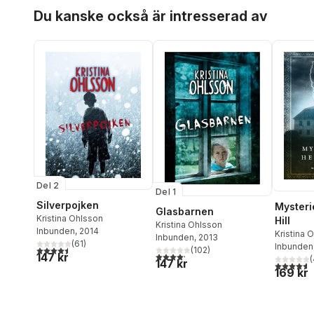
Hoppa över listan
Du kanske också är intresserad av
Del 2
Del 1
Silverpojken
Mysteri
Glasbarnen
Kristina Ohlsson
Hill
Kristina Ohlsson
Inbunden
, 2014
Kristina 
Inbunden
, 2013
(
61
)
Inbunden
4,5
utav 5 stjärnor. Totalt antal röster:
(
102
)
4,2
utav 5 stjärnor. Totalt antal röster:
147 kr
(
147 kr
4,6
utav 5 
169 kr