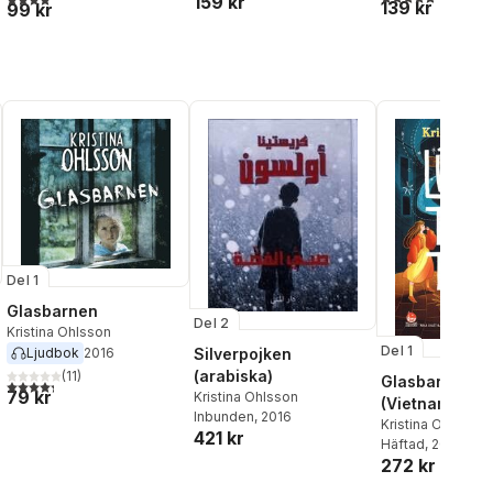
159 kr
139 kr
99 kr
Del 1
Glasbarnen
Del 2
Kristina Ohlsson
Del 1
Silverpojken
Ljudbok
2016
(arabiska)
(
11
)
Glasbarnen
al röster:
4,3
utav 5 stjärnor. Totalt antal röster:
79 kr
Kristina Ohlsson
(Vietnamesisk
Inbunden
, 2016
Kristina Ohlsson
421 kr
Häftad
, 2020
272 kr