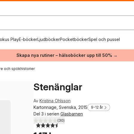
okus Play
E-böcker
Ljudböcker
Pocketböcker
Spel och pussel
Skapa nya rutiner – hälsoböcker upp till 50% →
e och spökhistorier
Stenänglar
Av
Kristina Ohlsson
Kartonnage, Svenska, 2015
9-12 år
Del 3 i serien
Glasbarnen
(
30
)
4,5
utav 5 stjärnor. Totalt antal röster: