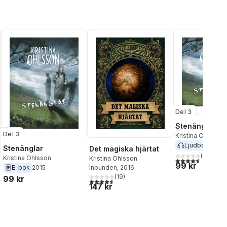
Del 3
Stenänglar
Del 3
Kristina Ohlsson
Ljudbok
2017
Stenänglar
Det magiska hjärtat
(
8
)
Kristina Ohlsson
Kristina Ohlsson
4,6
utav 5 stjärnor
99 kr
E-bok
2015
Inbunden
, 2016
(
19
)
99 kr
4,6
utav 5 stjärnor. Totalt antal röster:
147 kr
l röster: