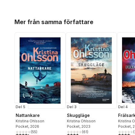
Hoppa över listan
Mer från samma författare
Del 5
Del 3
Del 4
Nattankare
Skuggläge
Frälsar
Kristina Ohlsson
Kristina Ohlsson
Kristina 
Pocket
, 2026
Pocket
, 2023
Pocket
, 
(
55
)
(
61
)
(
4,4
utav 5 stjärnor. Totalt antal röster:
3,8
utav 5 stjärnor. Totalt antal röster:
4,1
utav 5 