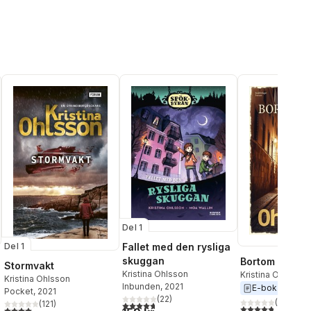
Del 1
Del 1
Fallet med den rysliga
skuggan
Bortom broar
Stormvakt
Kristina Ohlsson
Kristina Ohlsson
Kristina Ohlsson
Inbunden
, 2021
E-bok
2026
Pocket
, 2021
(
22
)
(
10
)
(
121
)
4,7
utav 5 stjärnor. Totalt antal röster:
al röster:
4,8
utav 5 stjärnor
4,0
utav 5 stjärnor. Totalt antal röster: