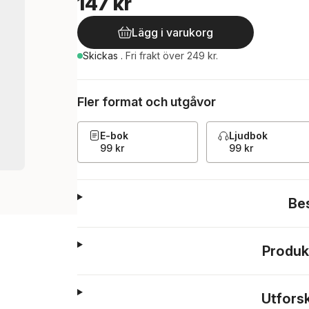
147 kr
Lägg i varukorg
Skickas
.
Fri frakt över 249 kr.
Fler format och utgåvor
E-bok
Ljudbok
99 kr
99 kr
Be
Produk
Utfors