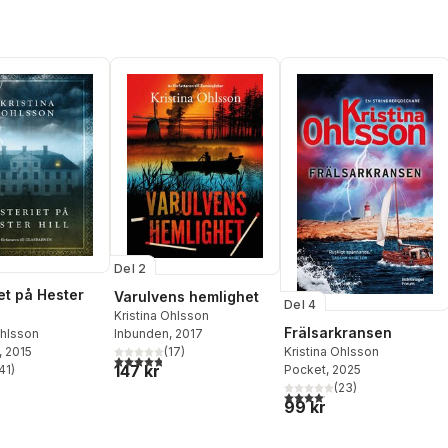
Del 2
et på Hester
Varulvens hemlighet
Del 4
Kristina Ohlsson
Frälsarkransen
Ohlsson
Inbunden
, 2017
, 2015
(
17
)
Kristina Ohlsson
4,8
utav 5 stjärnor. Totalt antal röster:
147 kr
41
)
Pocket
, 2025
stjärnor. Totalt antal röster:
(
23
)
4,1
utav 5 stjärnor. Totalt anta
99 kr