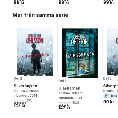
99 kr
99 kr
99 kr
Hoppa över listan
Mer från samma serie
Del 2
Del 2
Del 1
Silverpojken
Silverp
Glasbarnen
Kristina Ohlsson
Kristina 
Kristina Ohlsson
Inbunden
, 2014
E-bok
Inbunden
, 2013
(
61
)
99 kr
4,5
utav 5 stjärnor. Totalt antal röster:
(
102
)
4,2
utav 5 stjärnor. Totalt antal röster:
147 kr
147 kr