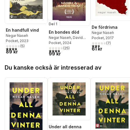
Del 1
De fördrivna
En handfull vind
En bondes död
Negar Naseh
Negar Naseh
Negar Naseh
,
David
Pocket
, 2017
Pocket
, 2023
Sandström
Pocket
, 2024
(
7
)
2,7
utav 5 stjärnor. Tota
(
5
)
61 kr
(
25
)
3,8
utav 5 stjärnor. Totalt antal röster:
3,8
utav 5 stjärnor. Totalt antal röster:
89 kr
99 kr
Hoppa över listan
Du kanske också är intresserad av
Under all denna