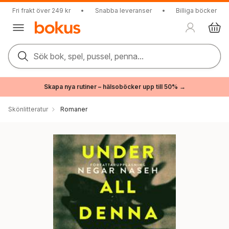
Fri frakt över 249 kr
•
Snabba leveranser
•
Billiga böcker
Sök bok, spel, pussel, penna...
Skapa nya rutiner – hälsoböcker upp till 50% →
Skönlitteratur
Romaner