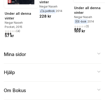
vinter
Negar Naseh
Under all denna
Ljudbok
2014
vinter
Under all denna
228 kr
Negar Naseh
vinter
E-bok
2014
Negar Naseh
(
1
)
Pocket
, 2015
3,0
utav 5 stjärnor. Tota
169 kr
(
4
)
2,8
utav 5 stjärnor. Totalt antal röster:
57 kr
Mina sidor
Hjälp
Om Bokus