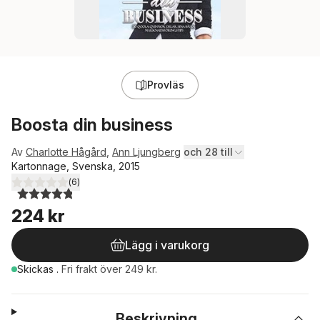
Provläs
Boosta din business
Av
Charlotte Hågård
,
Ann Ljungberg
och 28 till
Kartonnage, Svenska, 2015
(
6
)
4,8
utav 5 stjärnor. Totalt antal röster:
224 kr
Lägg i varukorg
Skickas
.
Fri frakt över 249 kr.
Beskrivning