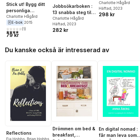
karriärplanering
Charlotte Hågård
Stick ut! Bygg ditt
Jobbsökarboken :
Häftad
, 2023
personliga
13 snabba steg till
298 kr
varumärke och gör
Charlotte Hågård
ditt nya jobb
Charlotte Hågård
E-bok
2015
en vinnande
Häftad
, 2023
LinkedIn-profil
(
1
)
282 kr
4,0
utav 5 stjärnor. Totalt antal röster:
79 kr
Hoppa över listan
Du kanske också är intresserad av
Drömmen om bed &
En digital nomad :
Reflections
breakfast,
får man leva som
Fia Hobbs
,
Brian Hobbs