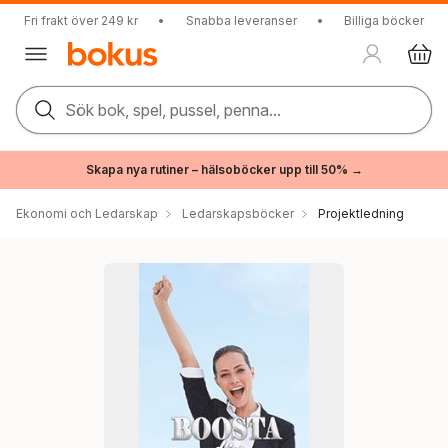
Fri frakt över 249 kr
•
Snabba leveranser
•
Billiga böcker
Sök bok, spel, pussel, penna...
Skapa nya rutiner – hälsoböcker upp till 50% →
Ekonomi och Ledarskap
Ledarskapsböcker
Projektledning