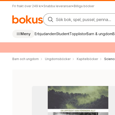
Fri frakt över 249 kr
•
Snabba leveranser
•
Billiga böcker
Sök bok, spel, pussel, penna...
Meny
Erbjudanden
Student
Topplistor
Barn & ungdom
B
Barn och ungdom
Ungdomsböcker
Kapitelböcker
Science