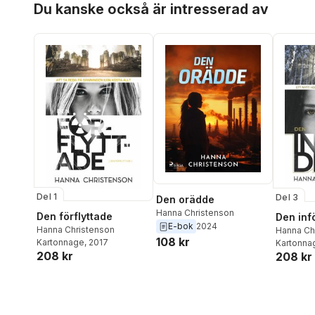
Du kanske också är intresserad av
Del 1
Del 3
Den orädde
Hanna Christenson
Den förflyttade
Den inf
E-bok
2024
Hanna Christenson
Hanna Ch
108 kr
Kartonnage
, 2017
Kartonna
208 kr
208 kr