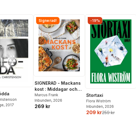
Signerad!
-19%
SIGNERAD - Mackans
kost : Middagar och
ödda
matlådor
Marcus Frank
Stortaxi
ristenson
Inbunden
, 2026
Flora Wiström
ge
, 2017
269 kr
Inbunden
, 2026
209 kr
259 kr