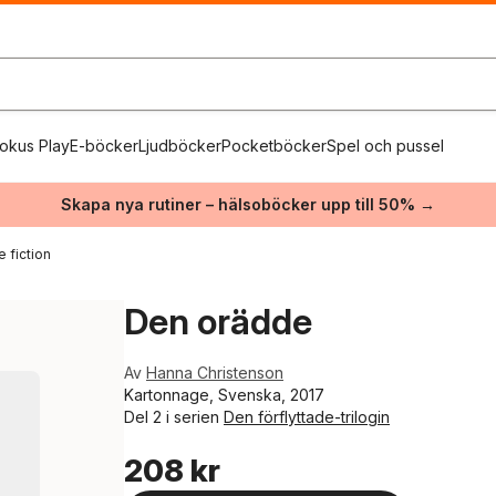
okus Play
E-böcker
Ljudböcker
Pocketböcker
Spel och pussel
Skapa nya rutiner – hälsoböcker upp till 50% →
 fiction
Den orädde
Av
Hanna Christenson
Kartonnage, Svenska, 2017
Del 2 i serien
Den förflyttade-trilogin
208 kr