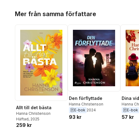
Hoppa över listan
Mer från samma författare
Den förflyttade
Dina vi
Hanna Christenson
Hanna Ch
Allt till det bästa
E-bok
2024
E-bok
Hanna Christenson
93 kr
57 kr
Häftad
, 2025
259 kr