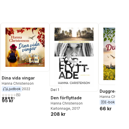
Dina vida vingar
Hanna Christenson
Ljudbok
2022
Del 1
Duggregn
(
5
)
Hanna Christens
4,4
utav 5 stjärnor. Totalt antal röster:
Den förflyttade
95 kr
E-bok
2020
Hanna Christenson
66 kr
Kartonnage
, 2017
208 kr