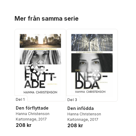
Hoppa över listan
Mer från samma serie
Del 1
Del 3
Den förflyttade
Den infödda
Hanna Christenson
Hanna Christenson
Kartonnage
, 2017
Kartonnage
, 2017
208 kr
208 kr
Hoppa över listan