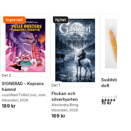
Signerad!
Nyhet
Del 2
Suddstift fruk
SIGNERAD - Kopians
doft
Del 1
hämnd
Flickan och
IJustWantToBeCool
,
Joel
(
5
)
4,8
utav 5 stjärnor
silverhjorten
Adolphson
Inbunden
, 2026
,
Emil Ejdemo
15 kr
Alexandra Bring
189 kr
Beer
,
Victor Beer
Inbunden
, 2026
169 kr