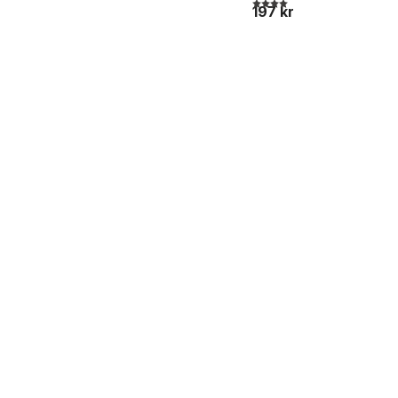
4,0
utav 5 stjärnor. Totalt ant
197 kr