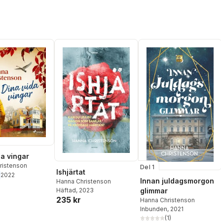
da vingar
ristenson
Del 1
Ishjärtat
2022
Innan juldagsmorgon
Hanna Christenson
Häftad
, 2023
glimmar
235 kr
Hanna Christenson
Inbunden
, 2021
(
1
)