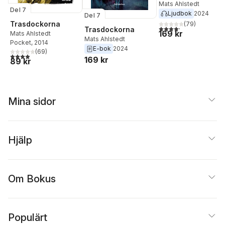
Mats Ahlstedt
Del 7
Ljudbok
2024
Del 7
Trasdockorna
(
79
)
4,2
utav 5 stjärnor. Tota
Trasdockorna
169 kr
Mats Ahlstedt
Mats Ahlstedt
Pocket
, 2014
E-bok
2024
(
69
)
4,0
utav 5 stjärnor. Totalt antal röster:
169 kr
89 kr
Mina sidor
Hjälp
Om Bokus
Populärt