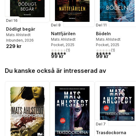
Del 16
Del 8
Del 11
Dödligt begär
Nattfjärilen
Bödeln
Mats Ahlstedt
Mats Ahlstedt
Mats Ahlstedt
Inbunden
, 2026
Pocket
, 2025
Pocket
, 2025
229 kr
(
1
)
(
1
)
5,0
utav 5 stjärnor. Totalt antal röster:
5,0
utav 5 stjärnor. Tota
99 kr
99 kr
Hoppa över listan
Du kanske också är intresserad av
Del 7
Trasdockorna