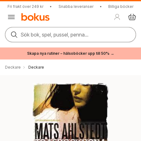
Fri frakt över 249 kr
•
Snabba leveranser
•
Billiga böcker
Sök bok, spel, pussel, penna...
Skapa nya rutiner – hälsoböcker upp till 50% →
Deckare
Deckare