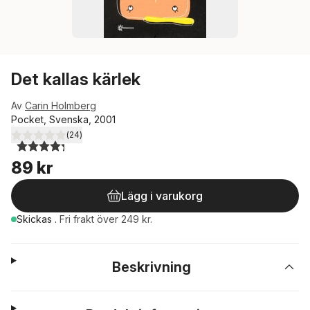
Det kallas kärlek
Av
Carin Holmberg
Pocket, Svenska, 2001
(
24
)
4,3
utav 5 stjärnor. Totalt antal röster:
89 kr
Lägg i varukorg
Skickas
.
Fri frakt över 249 kr.
Beskrivning