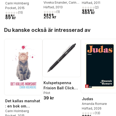
Kvinnojoursrörelse
Viveka Enander
,
Carin
Holmberg
Häftad
, 2011
,
Julia Fries
,
feminism
Carin Holmberg
kvinnors
Holmberg
Häftad
, 2013
,
Anne-Li
Suzann Larsdotter
(
2
)
,
i förändring
Pocket
, 2015
uppbrottspocesse
4,5
utav 5 stjärnor. Tota
484 kr
Lindgren
(
1
)
Susanne Eriksson
(
11
)
4,0
utav 5 stjärnor. Totalt antal röster:
3,5
utav 5 stjärnor. Totalt antal röster:
252 kr
Larsson
,
Hanna Olsso
89 kr
Hoppa över listan
Du kanske också är intresserad av
Kulspetspenna
Frixion Ball Clicker
0.7 svart, raderbar
Pilot
39 kr
Judas
Det kallas manshat
Amanda Romare
: en bok om
Häftad
, 2026
feminism
Carin Holmberg
(
13
)
3,5
utav 5 stjärnor. Tota
Pocket
, 2015