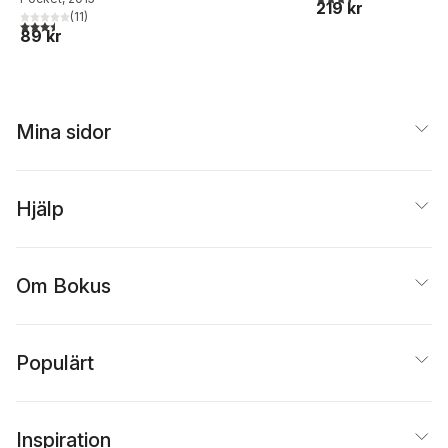
219 kr
(
11
)
3,5
utav 5 stjärnor. Totalt antal röster:
89 kr
Mina sidor
Hjälp
Om Bokus
Populärt
Inspiration