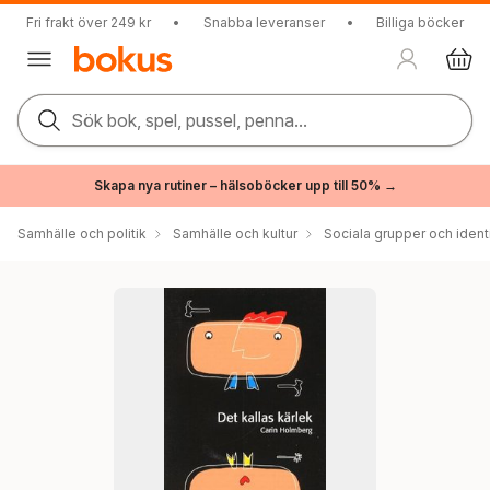
Fri frakt över 249 kr
•
Snabba leveranser
•
Billiga böcker
Sök bok, spel, pussel, penna...
Skapa nya rutiner – hälsoböcker upp till 50% →
Samhälle och politik
Samhälle och kultur
Sociala grupper och ident