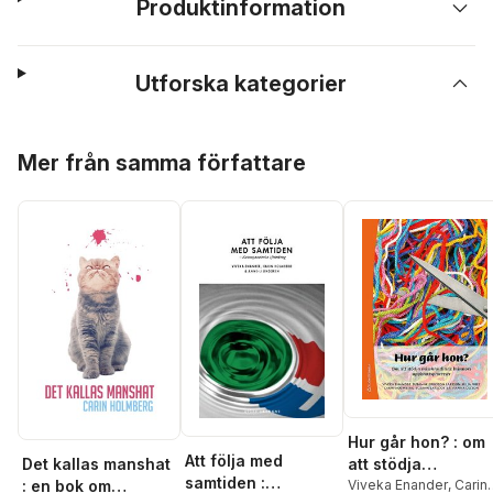
Produktinformation
Utforska kategorier
Hoppa över listan
Mer från samma författare
Hur går hon? : om
Att följa med
Det kallas manshat
att stödja
samtiden :
: en bok om
misshandlade
Viveka Enander
,
Carin