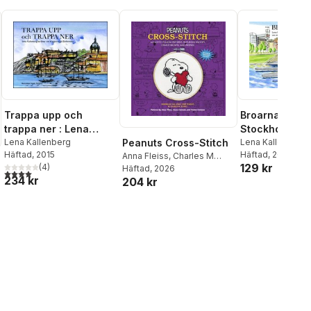
Trappa upp och
Broarna över
trappa ner : Lena
Stockholms va
Kallenberg berättar
Lena Kallenberg
Lena Kallenberg
Peanuts Cross-Stitch
Häftad
, 2015
Häftad
, 2020
om trapporna på
Anna Fleiss
,
Charles M
129 kr
(
4
)
Schulz
Häftad
,
, 2026
Dennis Caetano
,
Södermalm
4,0
utav 5 stjärnor. Totalt antal röster:
234 kr
204 kr
Peanuts Worldwide, LLC
,
Sosae Caetano