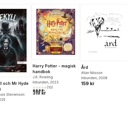
Harry Potter - magisk
Ård
handbok
Allan Nilsson
J.K. Rowling
Inbunden
, 2008
Inbunden
, 2023
159 kr
ll och Mr Hyde
(
10
)
)
4,3
utav 5 stjärnor. Totalt antal röster:
319 kr
ouis Stevenson
2025