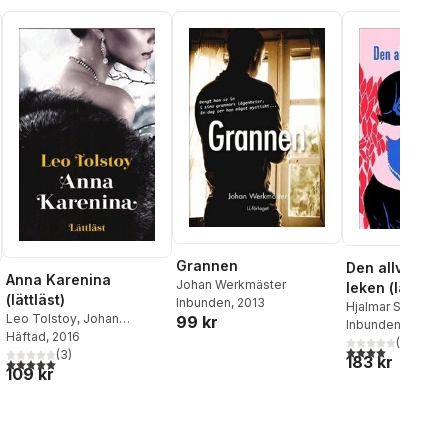
Grannen
Den allvarsa
Anna Karenina
Johan Werkmäster
leken (lättläst)
(lättläst)
Inbunden
, 2013
Hjalmar Söderbe
Leo Tolstoy
,
Johan
99 kr
Werkmäster
Inbunden
, 2016
Werkmäster
Häftad
, 2016
(
1
)
al röster:
4,0
utav 5 stjärnor
(
3
)
183 kr
5,0
utav 5 stjärnor. Totalt antal röster:
109 kr