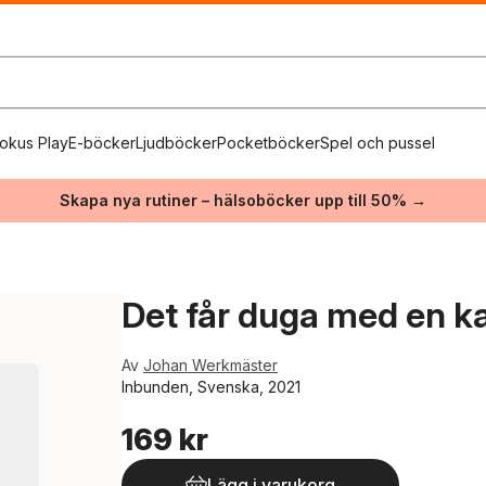
okus Play
E-böcker
Ljudböcker
Pocketböcker
Spel och pussel
Skapa nya rutiner – hälsoböcker upp till 50% →
Det får duga med en ka
Av
Johan Werkmäster
Inbunden, Svenska, 2021
169 kr
Lägg i varukorg