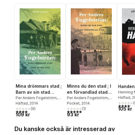
Mina drömmars stad ;
Minns du den stad ; I
Handen (
Barn av sin stad
en förvandlad stad
Henning 
Werkmäs
Häftad
, 
(lättläst)
Per Anders Fogelström
,
(lättläst)
Per Anders Fogelström
,
(
Arne Säll
Häftad
, 2014
,
Johan
Johan Werkmäster
Pocket
, 2014
4,2
utav 5 
105 kr
Werkmäster
(
9
)
(
1
)
4,1
utav 5 stjärnor. Totalt antal röster:
5,0
utav 5 stjärnor. Totalt antal röster:
109 kr
93 kr
Hoppa över listan
Du kanske också är intresserad av