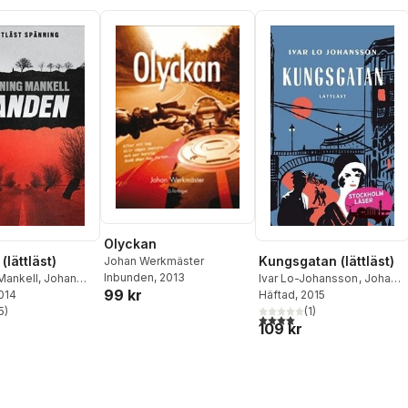
Olyckan
lättläst)
Kungsgatan (lättläst)
Johan Werkmäster
Inbunden
, 2013
Mankell
,
Johan
Ivar Lo-Johansson
,
Johan
99 kr
ter
2014
Werkmäster
Häftad
, 2015
5
)
(
1
)
stjärnor. Totalt antal röster:
4,0
utav 5 stjärnor. Totalt ant
109 kr