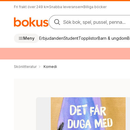
Fri frakt över 249 kr
•
Snabba leveranser
•
Billiga böcker
Sök bok, spel, pussel, penna...
Meny
Erbjudanden
Student
Topplistor
Barn & ungdom
B
Skönlitteratur
Komedi