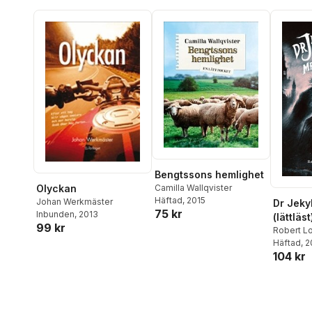
Bengtssons hemlighet
Olyckan
Camilla Wallqvister
Häftad
, 2015
Johan Werkmäster
Dr Jeky
75 kr
Inbunden
, 2013
(lättläst
99 kr
Robert L
Häftad
, 
104 kr