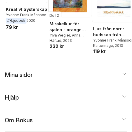
Kreativt Systerskap
Yvonne Frank Månsson
Del 2
Ljudbok
2020
Mirakelkur för
79 kr
Ljus från norr :
själen - orange
budskap från
boken
Ylva Wegler
,
Anna
universum genom
Yvonne Frank Månsso
Melle
Häftad
,
Alexander
, 2023
232 kr
Kartonnage
, 2010
Herold
,
Izzie Chandra
,
Siljans måsar. D. 3
119 kr
Jessica Jäger
,
Nathalie
DeArt
,
Sara Alkemius
,
Yvonne Frank Månsson
Mina sidor
Hjälp
Om Bokus