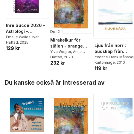
Inre Succé 2026 –
Astrologi –
Del 2
Manifestation –
Emelie Walles
,
Ivar
Mirakelkur för
Kristoffersson
Häftad
, 2025
,
Yvonne
Spiritualitet
Ljus från norr :
själen - orange
129 kr
Frank Månsson
budskap från
boken
Ylva Wegler
,
Anna
universum genom
Yvonne Frank Månsso
Melle
Häftad
,
Alexander
, 2023
232 kr
Kartonnage
, 2010
Herold
,
Izzie Chandra
,
Siljans måsar. D. 3
119 kr
Jessica Jäger
,
Nathalie
DeArt
,
Sara Alkemius
,
Hoppa över listan
Yvonne Frank Månsson
Du kanske också är intresserad av