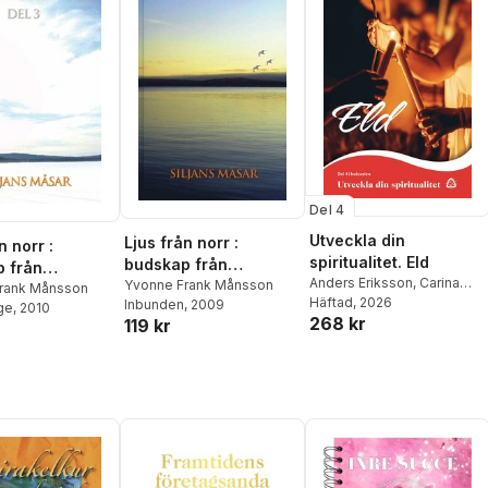
Del 4
Utveckla din
Ljus från norr :
n norr :
spiritualitet. Eld
budskap från
 från
Anders Eriksson
,
Carina
universum genom
Yvonne Frank Månsson
sum genom
rank Månsson
Brandberg
Häftad
, 2026
,
Emma Vendel
,
Inbunden
, 2009
Siljans måsar
ge
, 2010
måsar. D. 3
268 kr
Felicia Wingfors
,
Gabriella
119 kr
Bragée
,
Helena
Gabrielsson
,
Monica
Andersson
,
Linda Kanerva
,
Sofia Singemo
,
Yvonne
Frank Månsson