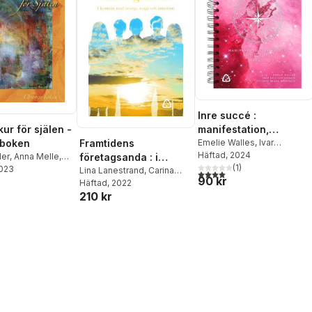
Inre succé :
ur för själen -
manifestation,
 boken
astrologi, spiritualitet
Emelie Walles
,
Ivar
Framtidens
Kristoffersson
Häftad
, 2024
,
Yvonne
ler
,
Anna Melle
,
2025
företagsanda : i
Frank Månsson
(
1
)
r Herold
2023
,
Izzie
kontakt med energi,
Lina Lanestrand
,
Carina
4,0
utav 5 stjärnor. Totalt ant
90 kr
Jessica Jäger
,
Gunnarsdotter
Häftad
, 2022
,
Camilla
magi och intuition
DeArt
,
Sara
210 kr
Sporre
,
Frida Alsterlund
,
,
Yvonne Frank
Marjo Särkimäki Saramaa
,
Regina Schwartz
,
Yvonne
Frank Månsson