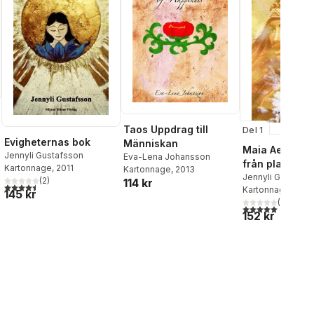
Taos Uppdrag till
Del 1
Evigheternas bok
Människan
Maia Aela. Fli
Jennyli Gustafsson
Eva-Lena Johansson
från planeten 
Kartonnage
, 2011
Kartonnage
, 2013
al röster:
Jennyli Gustafss
(
2
)
114 kr
4,5
utav 5 stjärnor. Totalt antal röster:
Kartonnage
, 2013
145 kr
(
1
)
5,0
utav 5 stjärnor.
152 kr