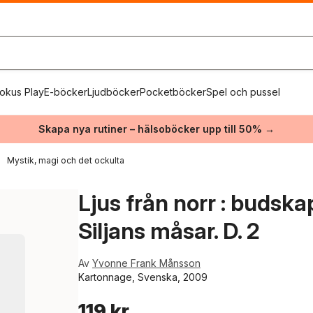
okus Play
E-böcker
Ljudböcker
Pocketböcker
Spel och pussel
Skapa nya rutiner – hälsoböcker upp till 50% →
Mystik, magi och det ockulta
Ljus från norr : budsk
Siljans måsar. D. 2
Av
Yvonne Frank Månsson
Kartonnage, Svenska, 2009
119 kr