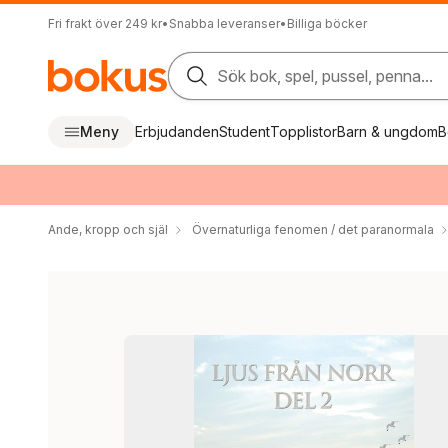
Fri frakt över 249 kr
•
Snabba leveranser
•
Billiga böcker
Sök bok, spel, pussel, penna...
Meny
Erbjudanden
Student
Topplistor
Barn & ungdom
B
Ande, kropp och själ
Övernaturliga fenomen / det paranormala