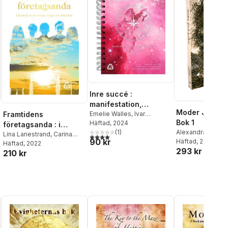
Inre succé :
manifestation,
Moder Jord kal
astrologi, spiritualitet
Emelie Walles
,
Ivar
Framtidens
Bok 1
Kristoffersson
Häftad
, 2024
,
Yvonne
2025
företagsanda : i
Frank Månsson
(
1
)
Alexandra Eliass
kontakt med energi,
Lina Lanestrand
,
Carina
4,0
utav 5 stjärnor. Totalt antal röster:
90 kr
Angelica Strand
Häftad
, 2026
,
Gunnarsdotter
Häftad
, 2022
,
Camilla
magi och intuition
293 kr
Frisell
,
Jennie Ad
210 kr
Sporre
,
Frida Alsterlund
,
Manne Lindberg
,
Marjo Särkimäki Saramaa
,
Yvonne Frank M
Regina Schwartz
,
Yvonne
Frank Månsson