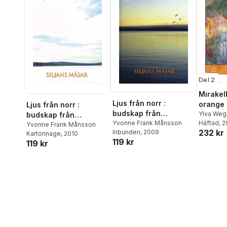
Del 2
Mirakelk
Ljus från norr :
orange
Ljus från norr :
budskap från
Ylva Weg
budskap från
Alexande
Häftad
, 
universum genom
Yvonne Frank Månsson
universum genom
Yvonne Frank Månsson
232 kr
Chandra
,
Inbunden
, 2009
Siljans måsar
Kartonnage
, 2010
Siljans måsar. D. 3
119 kr
Nathalie 
119 kr
Alkemius
Månsson