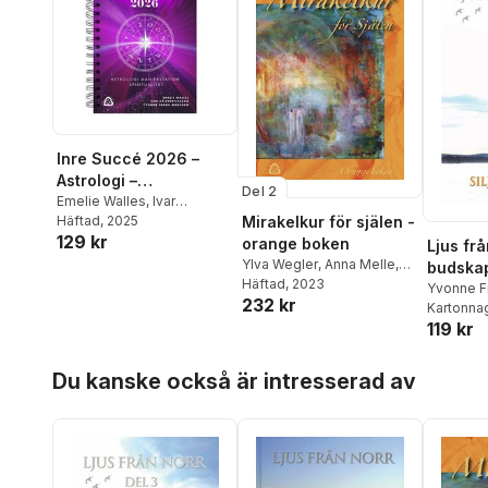
Inre Succé 2026 –
Astrologi –
Del 2
Manifestation –
Emelie Walles
,
Ivar
Kristoffersson
Häftad
, 2025
,
Yvonne
Mirakelkur för själen -
Spiritualitet
129 kr
Frank Månsson
orange boken
Ljus frå
Ylva Wegler
,
Anna Melle
,
budskap
Alexander Herold
Häftad
, 2023
,
Izzie
univer
Yvonne F
232 kr
Chandra
,
Jessica Jäger
,
Kartonna
Siljans 
Nathalie DeArt
,
Sara
119 kr
Alkemius
,
Yvonne Frank
Månsson
Hoppa över listan
Du kanske också är intresserad av