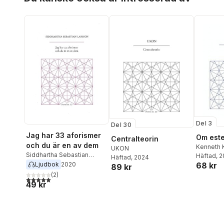
Swedenm
Del 3
Del 30
Jag har 33 aforismer
Om este
Centralteorin
och du är en av dem
Kenneth 
UKON
Siddhartha Sebastian
Häftad
, 
Häftad
, 2024
Larsson
Ljudbok
2020
68 kr
89 kr
(
2
)
5,0
utav 5 stjärnor. Totalt antal röster:
49 kr