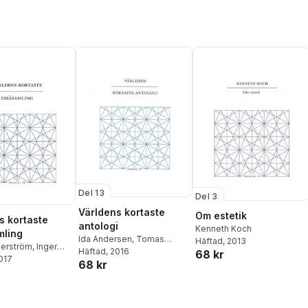
Del 13
Del 3
Världens kortaste
Om estetik
s kortaste
antologi
Kenneth Koch
mling
Ida Andersen
,
Tomas
Häftad
, 2013
gerström
,
Inger
Bannerhed
Häftad
, 2016
,
Helena Boberg
,
68 kr
on
2017
,
Björn
68 kr
Jonas Gren
,
Hanna
m
,
Fiona Sampson
,
Hallgren
,
Jenny Högström
,
hiöler
,
Fredrika
Åsa Maria Kraft
,
Maria
John
Küchen
,
Jörgen Lind
,
Petra