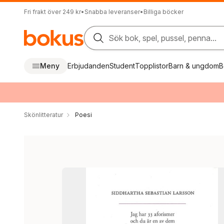
Fri frakt över 249 kr
•
Snabba leveranser
•
Billiga böcker
Sök bok, spel, pussel, penna...
Meny
Erbjudanden
Student
Topplistor
Barn & ungdom
B
Skönlitteratur
Poesi