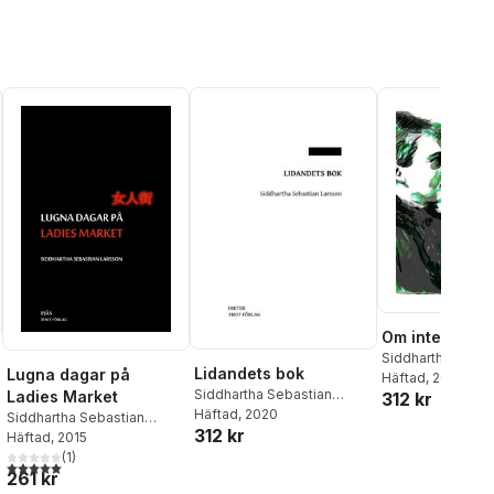
Om inte / Dru
Siddhartha Sebas
Lidandets bok
Lugna dagar på
Larsson
Häftad
, 2022
Siddhartha Sebastian
Ladies Market
312 kr
Larsson
Häftad
, 2020
Siddhartha Sebastian
312 kr
Larsson
Häftad
, 2015
(
1
)
5,0
utav 5 stjärnor. Totalt antal röster:
261 kr