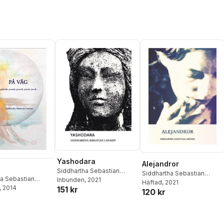
Yashodara
Alejandror
Siddhartha Sebastian
Siddhartha Sebastian
ha Sebastian
Larsson
Inbunden
, 2021
Larsson
Häftad
, 2021
, 2014
151 kr
120 kr