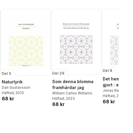
Del 8
Del 26
Del 5
Det hemska vi
Som denna blomma
Naturlyrik
gjort : en modi
framhärdar jag
Dan Gustavsson
av MADRS-tes
Jonas Rasmusse
Häftad
, 2013
William Carlos Williams
Häftad
, 2015
68 kr
Häftad
, 2023
68 kr
68 kr