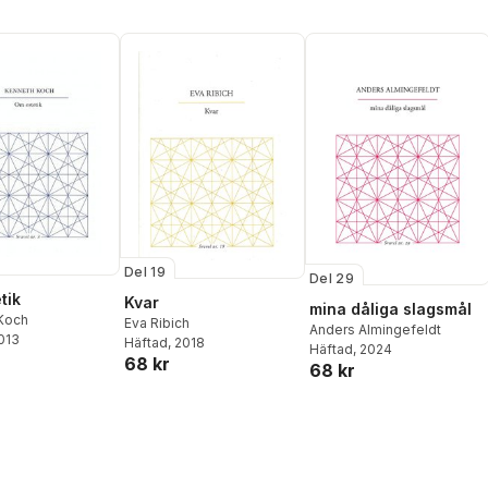
ark
Mölstad
,
Ulf Karl Olov
Nilsson
,
Charlotte Qvandt
,
Pär Thörn
,
Jenny
Wrangborg
Del 19
Del 29
tik
Kvar
mina dåliga slagsmål
Koch
Eva Ribich
Anders Almingefeldt
2013
Häftad
, 2018
Häftad
, 2024
68 kr
68 kr