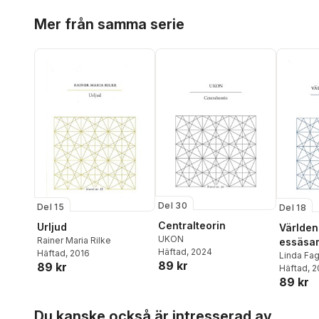
Hoppa över listan
Mer från samma serie
Del 30
Del 15
Del 18
Centralteorin
Urljud
Världen
UKON
Rainer Maria Rilke
essäsa
Häftad
, 2024
Häftad
, 2016
Linda Fa
89 kr
89 kr
Johanss
Häftad
, 
89 kr
Kohlströ
Niklas Sc
Hoppa över listan
Spindler
,
Du kanske också är intresserad av