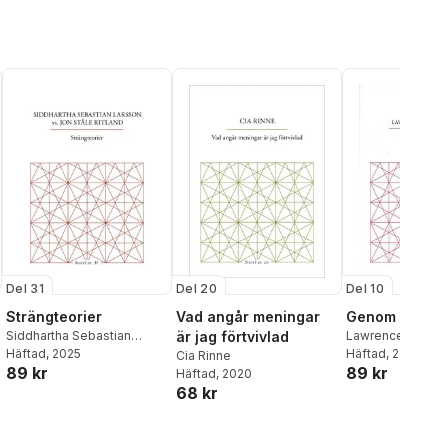
Del 31
Del 20
Del 10
Strängteorier
Vad angår meningar
Genom eldslå
Siddhartha Sebastian
är jag förtvivlad
Lawrence Ferling
Larsson
Häftad
, 2025
,
Jon Ståle Ritland
Häftad
, 2015
Cia Rinne
89 kr
89 kr
Häftad
, 2020
68 kr