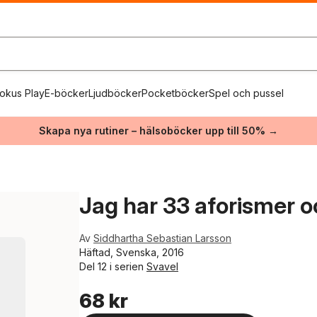
okus Play
E-böcker
Ljudböcker
Pocketböcker
Spel och pussel
Skapa nya rutiner – hälsoböcker upp till 50% →
Jag har 33 aforismer o
Av
Siddhartha Sebastian Larsson
Häftad, Svenska, 2016
Del 12 i serien
Svavel
68 kr