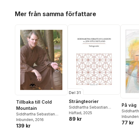
Hoppa över listan
Mer från samma författare
Del 31
Strängteorier
Tillbaka till Cold
På väg
Siddhartha Sebastian
Mountain
Siddhart
Larsson
Häftad
, 2025
,
Jon Ståle Ritland
Siddhartha Sebastian
Larsson
Inbunden
89 kr
Larsson
Inbunden
, 2016
77 kr
139 kr