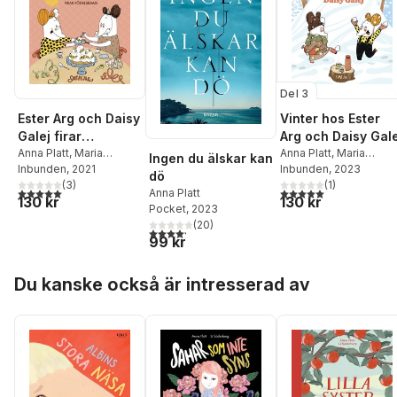
Del 3
Ester Arg och Daisy
Vinter hos Ester
Galej firar
Arg och Daisy Gale
födelsedag
Anna Platt
,
Maria
Anna Platt
,
Maria
Ingen du älskar kan
Källström
Inbunden
, 2021
Källström
Inbunden
, 2023
dö
(
3
)
(
1
)
5,0
utav 5 stjärnor. Totalt antal röster:
5,0
utav 5 stjärnor. Tota
Anna Platt
130 kr
130 kr
Pocket
, 2023
(
20
)
4,2
utav 5 stjärnor. Totalt antal röster:
99 kr
Hoppa över listan
Du kanske också är intresserad av