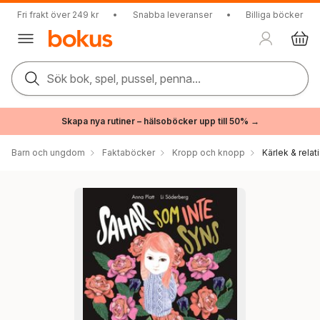
Fri frakt över 249 kr
•
Snabba leveranser
•
Billiga böcker
Sök bok, spel, pussel, penna...
Skapa nya rutiner – hälsoböcker upp till 50% →
Barn och ungdom
Faktaböcker
Kropp och knopp
Kärlek & relat