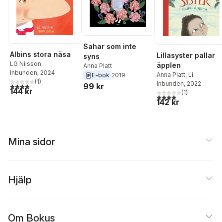
Sahar som inte
Albins stora näsa
Lillasyster pallar
syns
LG Nilsson
äpplen
Anna Platt
Inbunden
, 2024
Anna Platt
,
Li
E-bok
2019
(
1
)
Söderberg
Inbunden
, 2022
99 kr
4,0
utav 5 stjärnor. Totalt antal röster:
144 kr
(
1
)
4,0
utav 5 stjärnor. Tota
142 kr
Mina sidor
Hjälp
Om Bokus