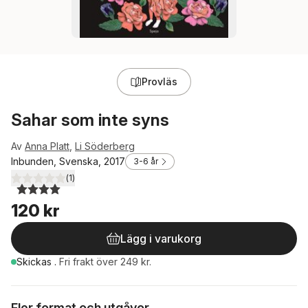
Provläs
Sahar som inte syns
Av
Anna Platt
,
Li Söderberg
Inbunden, Svenska, 2017
3-6 år
(
1
)
4,0
utav 5 stjärnor. Totalt antal röster:
120 kr
Lägg i varukorg
Skickas
.
Fri frakt över 249 kr.
Fler format och utgåvor