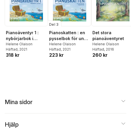
Del 3
Pianoäventyr 1 :
Pianoskatten : en
Det stora
nybörjarbok i
pysselbok för unga
pianoäventyret
pianospel
Helene Olaison
pianister
Helene Olaison
Helene Olaison
Häftad
, 2021
Häftad
, 2021
Häftad
, 2016
318 kr
223 kr
260 kr
Mina sidor
Hjälp