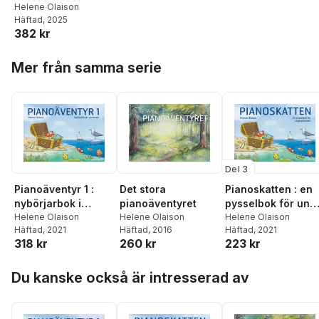
och arbetsbok för
Helene Olaison
Häftad
, 2025
musikstuderande
382 kr
Hoppa över listan
Mer från samma serie
Del 3
Pianoäventyr 1 :
Det stora
Pianoskatten : en
nybörjarbok i
pianoäventyret
pysselbok för ung
pianospel
Helene Olaison
Helene Olaison
pianister
Helene Olaison
Häftad
, 2021
Häftad
, 2016
Häftad
, 2021
318 kr
260 kr
223 kr
Hoppa över listan
Du kanske också är intresserad av