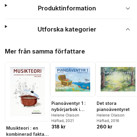
Produktinformation
Utforska kategorier
Hoppa över listan
Mer från samma författare
Pianoäventyr 1 :
Det stora
nybörjarbok i
pianoäventyret
pianospel
Helene Olaison
Helene Olaison
Häftad
, 2021
Häftad
, 2016
318 kr
260 kr
Musikteori : en
kombinerad fakta-