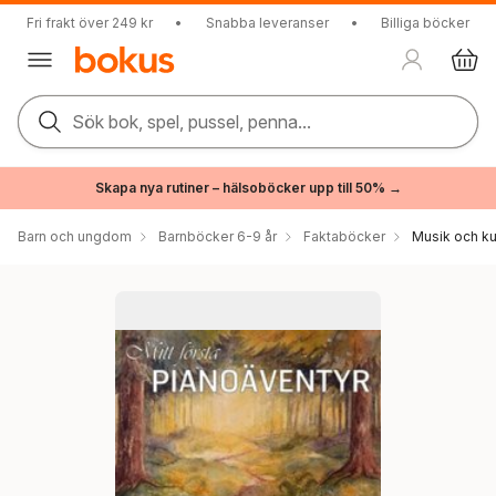
Fri frakt över 249 kr
•
Snabba leveranser
•
Billiga böcker
Sök bok, spel, pussel, penna...
Skapa nya rutiner – hälsoböcker upp till 50% →
Barn och ungdom
Barnböcker 6-9 år
Faktaböcker
Musik och ku