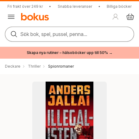
Fri frakt över 249 kr
•
Snabba leveranser
•
Billiga böcker
Sök bok, spel, pussel, penna...
Skapa nya rutiner – hälsoböcker upp till 50% →
Deckare
Thriller
Spionromaner