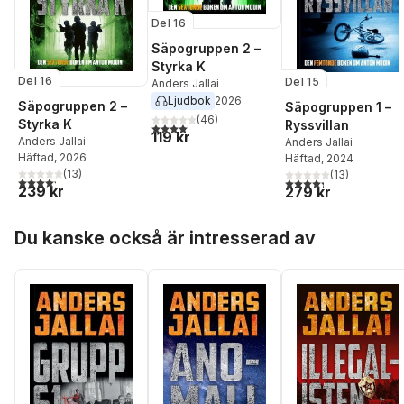
Del 16
Säpogruppen 2 –
Styrka K
Del 16
Del 15
Anders Jallai
Ljudbok
2026
Säpogruppen 2 –
Säpogruppen 1 –
(
46
)
Styrka K
Ryssvillan
4,0
utav 5 stjärnor. Totalt antal röster:
119 kr
Anders Jallai
Anders Jallai
Häftad
, 2026
Häftad
, 2024
(
13
)
(
13
)
4,2
utav 5 stjärnor. Totalt antal röster:
4,3
utav 5 stjärnor. Tota
239 kr
279 kr
Hoppa över listan
Du kanske också är intresserad av