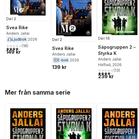
Del 2
Svea Rike
Anders Jallai
Del 16
Ljudbok
2026
Del 2
(
18
)
Säpogruppen 2 –
Svea Rike
4,0
utav 5 stjärnor. Totalt antal röster:
149 kr
Styrka K
Anders Jallai
Anders Jallai
E-bok
2026
Häftad
, 2026
139 kr
(
13
)
4,2
utav 5 stjärnor. Tota
239 kr
Hoppa över listan
Mer från samma serie