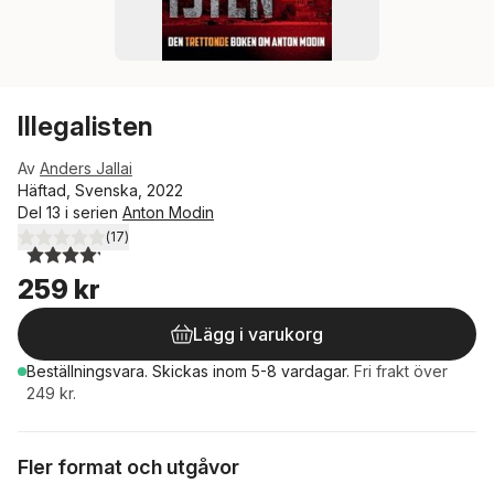
Illegalisten
Av
Anders Jallai
Häftad, Svenska, 2022
Del 13 i serien
Anton Modin
(
17
)
4,2
utav 5 stjärnor. Totalt antal röster:
259 kr
Lägg i varukorg
Beställningsvara.
Skickas
inom 5-8 vardagar
.
Fri frakt över
249 kr.
Fler format och utgåvor