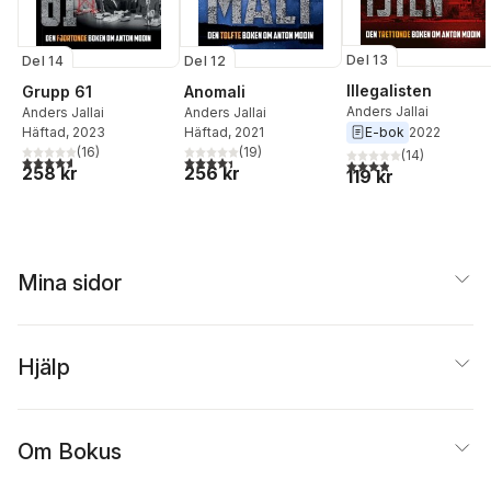
Del 13
Del 14
Del 12
Illegalisten
Grupp 61
Anomali
Anders Jallai
Anders Jallai
Anders Jallai
E-bok
2022
Häftad
, 2023
Häftad
, 2021
(
16
)
(
19
)
(
14
)
4,6
utav 5 stjärnor. Totalt antal röster:
4,4
utav 5 stjärnor. Totalt antal röster:
3,9
utav 5 stjärnor. Tota
258 kr
256 kr
119 kr
Mina sidor
Hjälp
Om Bokus