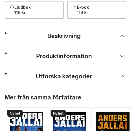
Ljudbok
E-bok
119 kr
119 kr
Beskrivning
Produktinformation
Utforska kategorier
Hoppa över listan
Mer från samma författare
Nyhet
Nyhet