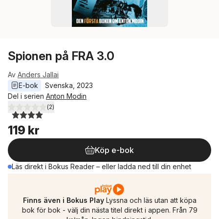
Spionen på FRA 3.0
Av
Anders Jallai
E-bok
Svenska
, 
2023
Del i serien
Anton Modin
(
2
)
4,0
utav 5 stjärnor. Totalt antal röster:
119 kr
Köp e-bok
Läs direkt i Bokus Reader – eller ladda ned till din enhet
Finns även i Bokus Play
Lyssna och läs utan att köpa
bok för bok - välj din nästa titel direkt i appen. Från 79