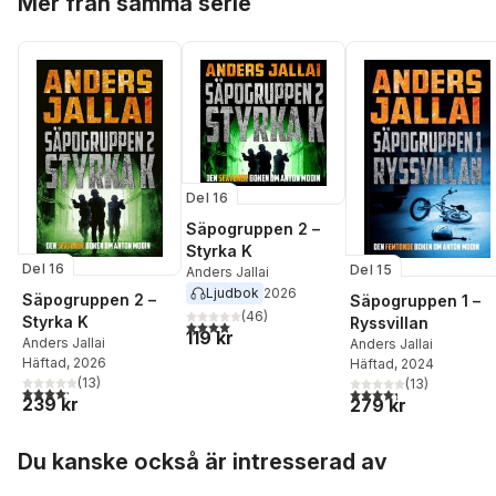
Mer från samma serie
Del 16
Säpogruppen 2 –
Styrka K
Del 16
Del 15
Anders Jallai
Ljudbok
2026
Säpogruppen 2 –
Säpogruppen 1 –
(
46
)
Styrka K
Ryssvillan
4,0
utav 5 stjärnor. Totalt antal röster:
119 kr
Anders Jallai
Anders Jallai
Häftad
, 2026
Häftad
, 2024
(
13
)
(
13
)
4,2
utav 5 stjärnor. Totalt antal röster:
4,3
utav 5 stjärnor. Tota
239 kr
279 kr
Hoppa över listan
Du kanske också är intresserad av