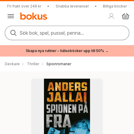
Fri frakt över 249 kr
•
Snabba leveranser
•
Billiga böcker
Sök bok, spel, pussel, penna...
Skapa nya rutiner – hälsoböcker upp till 50% →
Deckare
Thriller
Spionromaner