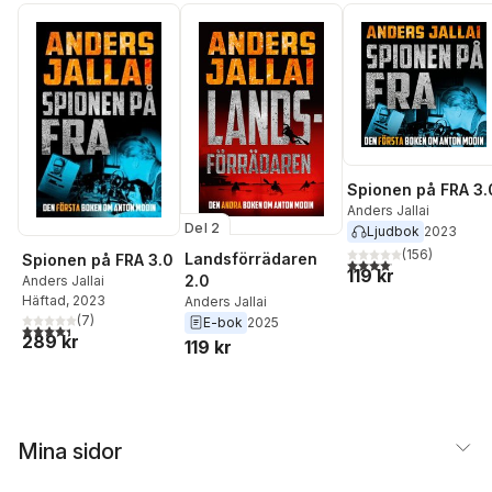
Spionen på FRA 3.
Anders Jallai
Del 2
Ljudbok
2023
(
156
)
Landsförrädaren
Spionen på FRA 3.0
4,1
utav 5 stjärnor. Total
119 kr
2.0
Anders Jallai
Häftad
, 2023
Anders Jallai
(
7
)
E-bok
2025
4,4
utav 5 stjärnor. Totalt antal röster:
289 kr
119 kr
Mina sidor