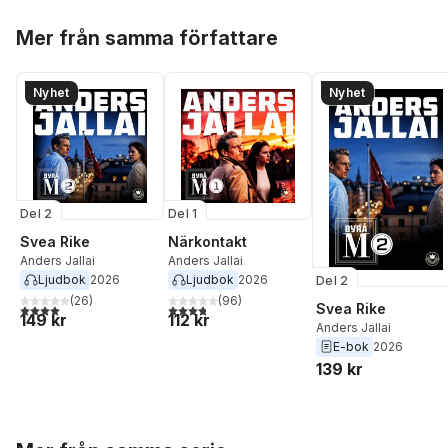
Hoppa över listan
Mer från samma författare
Nyhet
Nyhet
Del 2
Del 1
Svea Rike
Närkontakt
Anders Jallai
Anders Jallai
Ljudbok
2026
Ljudbok
2026
Del 2
(
26
)
(
96
)
Svea Rike
4,0
utav 5 stjärnor. Totalt antal röster:
3,8
utav 5 stjärnor. Totalt antal röster:
149 kr
112 kr
Anders Jallai
E-bok
2026
139 kr
Hoppa över listan