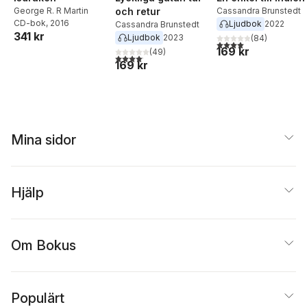
George R. R Martin
och retur
Cassandra Brunstedt
CD-bok
, 2016
Ljudbok
2022
Cassandra Brunstedt
341 kr
Ljudbok
2023
(
84
)
4,0
utav 5 stjärnor. Tota
169 kr
(
49
)
4,1
utav 5 stjärnor. Totalt antal röster:
169 kr
Mina sidor
Hjälp
Om Bokus
Populärt