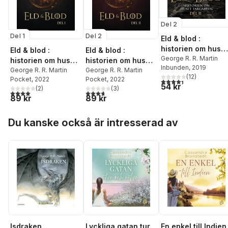
Del 2
Del 1
Del 2
Eld & blod :
historien om huset
Eld & blod :
Eld & blod :
Targaryen. Del II
George R. R. Martin
historien om huset
historien om huset
Inbunden
, 2019
Targaryen. Del I
George R. R. Martin
Targaryen. Del II
George R. R. Martin
(
12
)
Pocket
, 2022
Pocket
, 2022
4,4
utav 5 stjärnor. Tota
54 kr
(
2
)
(
3
)
4,0
utav 5 stjärnor. Totalt antal röster:
3,7
utav 5 stjärnor. Totalt antal röster:
89 kr
89 kr
Hoppa över listan
Du kanske också är intresserad av
Isdraken
Lyckliga gatan tur
En enkel till Indien