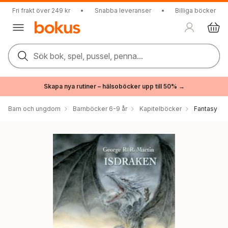
Fri frakt över 249 kr
•
Snabba leveranser
•
Billiga böcker
Sök bok, spel, pussel, penna...
Skapa nya rutiner – hälsoböcker upp till 50% →
Barn och ungdom
Barnböcker 6-9 år
Kapitelböcker
Fantasy