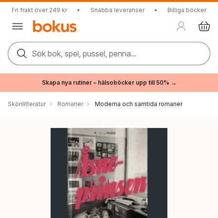
Fri frakt över 249 kr
•
Snabba leveranser
•
Billiga böcker
Sök bok, spel, pussel, penna...
Skapa nya rutiner – hälsoböcker upp till 50% →
Skönlitteratur
Romaner
Moderna och samtida romaner