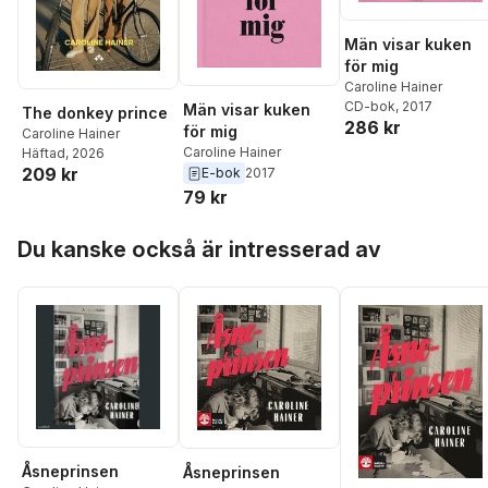
Män visar kuken
för mig
Caroline Hainer
CD-bok
, 2017
Män visar kuken
The donkey prince
286 kr
för mig
Caroline Hainer
Caroline Hainer
Häftad
, 2026
209 kr
E-bok
2017
79 kr
Hoppa över listan
Du kanske också är intresserad av
Åsneprinsen
Åsneprinsen