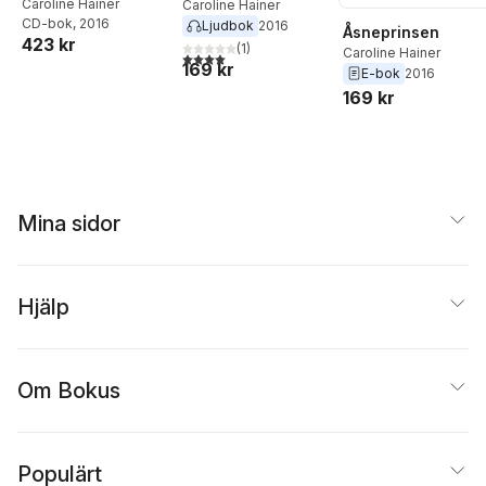
Caroline Hainer
Caroline Hainer
CD-bok
, 2016
Ljudbok
2016
Åsneprinsen
423 kr
(
1
)
Caroline Hainer
4,0
utav 5 stjärnor. Totalt antal röster:
169 kr
E-bok
2016
169 kr
Mina sidor
Hjälp
Om Bokus
Populärt