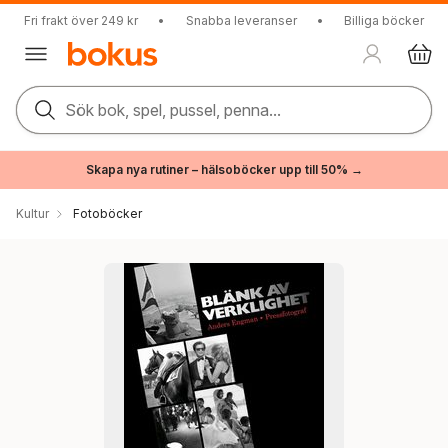
Fri frakt över 249 kr
•
Snabba leveranser
•
Billiga böcker
Sök bok, spel, pussel, penna...
Skapa nya rutiner – hälsoböcker upp till 50% →
Kultur
Fotoböcker