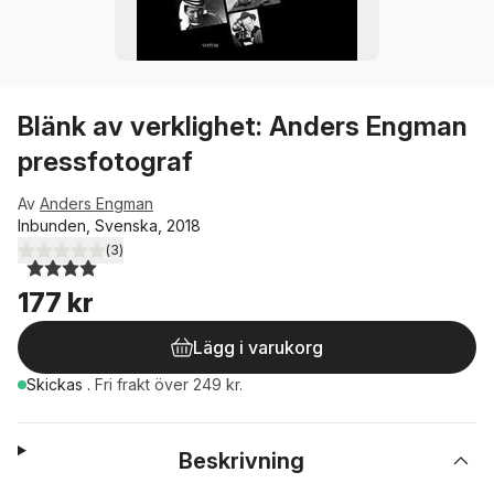
Blänk av verklighet: Anders Engman
pressfotograf
Av
Anders Engman
Inbunden, Svenska, 2018
(
3
)
4,0
utav 5 stjärnor. Totalt antal röster:
177 kr
Lägg i varukorg
Skickas
.
Fri frakt över 249 kr.
Beskrivning