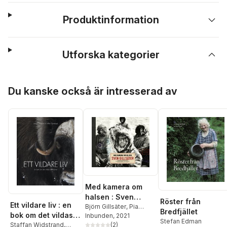
Produktinformation
Utforska kategorier
Hoppa över listan
Du kanske också är intresserad av
Med kamera om
halsen : Sven
Röster från
Ett vildare liv : en
Gillsäter,
Björn Gillsäter
,
Pia
Bredfjället
bok om det vildas
Gillsäter
Inbunden
, 2021
naturfotograf och
Stefan Edman
återkomst
Staffan Widstrand
,
(
2
)