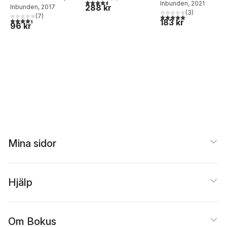
världsresenär på
4,5
utav 5 stjärnor. Totalt antal röster:
Inbunden
, 2021
288 kr
Magnus Lundgren
Inbunden
, 2017
1900-talet
(
3
)
(
7
)
5,0
utav 5 stjärnor. Tota
4,4
utav 5 stjärnor. Totalt antal röster:
183 kr
96 kr
Mina sidor
Hjälp
Om Bokus