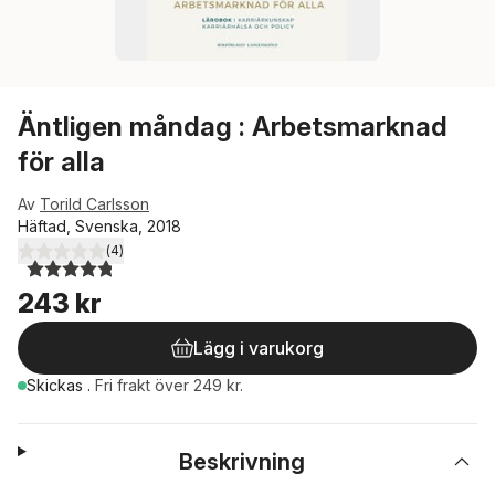
Äntligen måndag : Arbetsmarknad
för alla
Av
Torild Carlsson
Häftad, Svenska, 2018
(
4
)
4,8
utav 5 stjärnor. Totalt antal röster:
243 kr
Lägg i varukorg
Skickas
.
Fri frakt över 249 kr.
Beskrivning