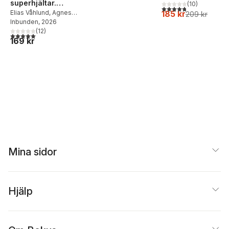
superhjältar.
(
10
)
4,8
utav 5 stjärnor. Tota
185 kr
Superskurkar
Elias Våhlund
,
Agnes
209 kr
Våhlund
Inbunden
, 2026
(
12
)
5,0
utav 5 stjärnor. Totalt antal röster:
169 kr
Mina sidor
Hjälp