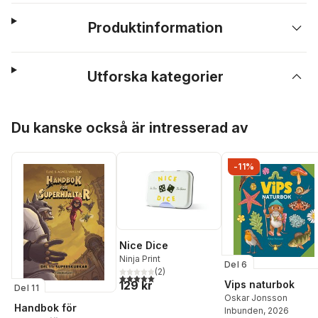
Produktinformation
Utforska kategorier
Hoppa över listan
Du kanske också är intresserad av
-11%
Nice Dice
Ninja Print
Del 6
(
2
)
5,0
utav 5 stjärnor. Totalt antal röster:
129 kr
Vips naturbok
Del 11
Oskar Jonsson
Handbok för
Inbunden
, 2026