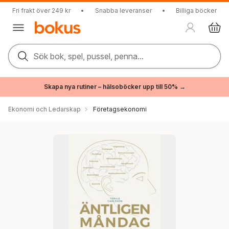
Fri frakt över 249 kr
•
Snabba leveranser
•
Billiga böcker
Sök bok, spel, pussel, penna...
Skapa nya rutiner – hälsoböcker upp till 50% →
Ekonomi och Ledarskap
Företagsekonomi