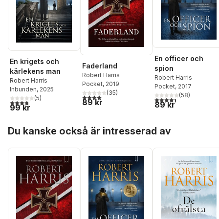
En officer och
En krigets och
Faderland
spion
kärlekens man
Robert Harris
Robert Harris
Robert Harris
Pocket
, 2019
Pocket
, 2017
Inbunden
, 2025
(
35
)
(
58
)
4,1
utav 5 stjärnor. Totalt antal röster:
(
5
)
4,4
utav 5 stjärnor. Tota
89 kr
3,8
utav 5 stjärnor. Totalt antal röster:
89 kr
99 kr
Hoppa över listan
Du kanske också är intresserad av