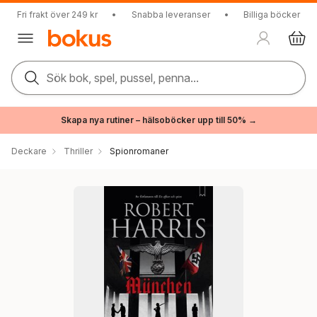
Fri frakt över 249 kr
•
Snabba leveranser
•
Billiga böcker
Sök bok, spel, pussel, penna...
Skapa nya rutiner – hälsoböcker upp till 50% →
Deckare
Thriller
Spionromaner