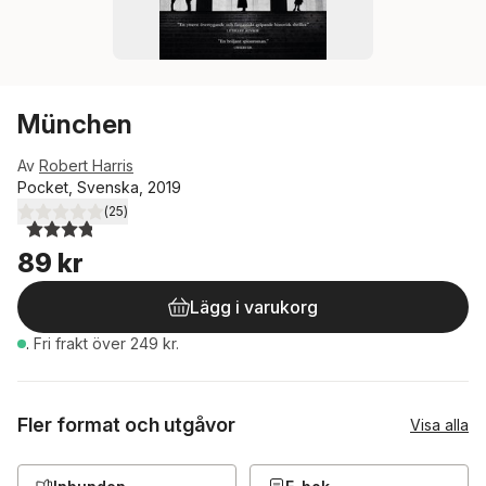
München
Av
Robert Harris
Pocket, Svenska, 2019
(
25
)
3,8
utav 5 stjärnor. Totalt antal röster:
89 kr
Lägg i varukorg
.
Fri frakt över 249 kr.
Fler format och utgåvor
Visa alla