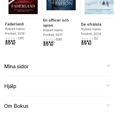
En officer och
Faderland
De ofrälsta
spion
Robert Harris
Robert Harris
Robert Harris
Pocket
, 2019
Pocket
, 2024
Pocket
, 2017
(
35
)
(
5
)
(
58
)
4,1
utav 5 stjärnor. Totalt antal röster:
4,0
utav 5 stjärnor. Tota
4,4
utav 5 stjärnor. Totalt antal röster:
89 kr
89 kr
89 kr
Mina sidor
Hjälp
Om Bokus