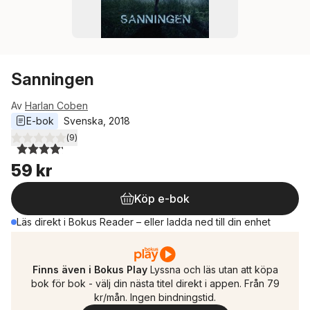
Sanningen
Av
Harlan Coben
E-bok
Svenska
, 
2018
(
9
)
4,2
utav 5 stjärnor. Totalt antal röster:
59 kr
Köp e-bok
Läs direkt i Bokus Reader – eller ladda ned till din enhet
Finns även i Bokus Play
Lyssna och läs utan att köpa
bok för bok - välj din nästa titel direkt i appen. Från 79
kr/mån. Ingen bindningstid.