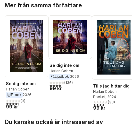
Hoppa över listan
Mer från samma författare
Se dig inte om
Harlan Coben
Ljudbok
2026
(
136
)
Se dig inte om
4,0
utav 5 stjärnor. Totalt antal röster:
Tills jag hittar dig
99 kr
Harlan Coben
Harlan Coben
E-bok
2026
Pocket
, 2024
(
3
)
(
33
)
4,3
utav 5 stjärnor. Totalt antal röster:
3,7
utav 5 stjärnor. Tota
99 kr
99 kr
Hoppa över listan
Du kanske också är intresserad av