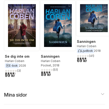
Sanningen
Harlan Coben
Ljudbok
2018
(
41
)
Se dig inte om
Sanningen
4,1
utav 5 stjärnor. Total
69 kr
Harlan Coben
Harlan Coben
Pocket
, 2018
E-bok
2026
(
51
)
(
3
)
4,0
utav 5 stjärnor. Totalt antal röster:
4,3
utav 5 stjärnor. Totalt antal röster:
89 kr
99 kr
Mina sidor