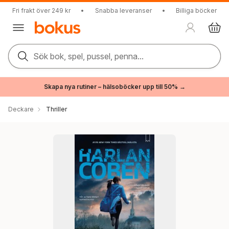
Fri frakt över 249 kr
•
Snabba leveranser
•
Billiga böcker
Sök bok, spel, pussel, penna...
Skapa nya rutiner – hälsoböcker upp till 50% →
Deckare
Thriller