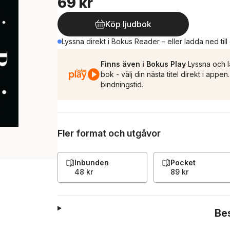
69 kr
Köp ljudbok
Lyssna direkt i Bokus Reader – eller ladda ned till
Finns även i Bokus Play
Lyssna och l
bok - välj din nästa titel direkt i appe
bindningstid.
Fler format och utgåvor
Inbunden
Pocket
48 kr
89 kr
Be