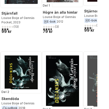
Del 1
Stjärnor utan 
Högre än alla himlar
Stjärnfall
al röster:
Louise Boije af 
Louise Boije af Gennäs
Louise Boije af Gennäs
E-bok
2022
E-bok
2012
Pocket
, 2023
(
3
)
(
13
)
(
3
)
3,3
utav 5 stjärnor
3,1
utav 5 stjärnor. Totalt antal röster:
3,7
utav 5 stjärnor. Totalt antal röster:
99 kr
99 kr
79 kr
Del 2
Skendöda
Louise Boije af Gennäs
Ljudbok
2018