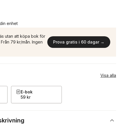
 din enhet
äs utan att köpa bok för
n. Från 79 kr/mån. Ingen
Prova gratis i 60 dagar →
Visa alla
E-bok
59 kr
skrivning