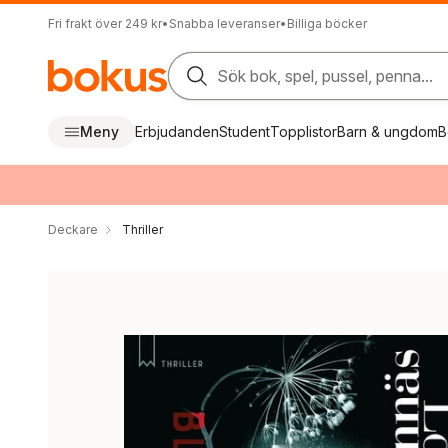
Fri frakt över 249 kr
•
Snabba leveranser
•
Billiga böcker
Sök bok, spel, pussel, penna...
Meny
Erbjudanden
Student
Topplistor
Barn & ungdom
B
Deckare
Thriller