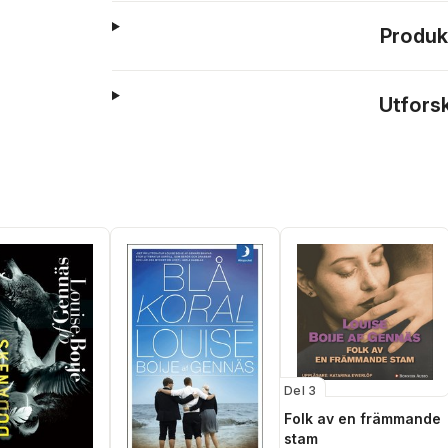
Produk
Utfors
Del 3
Folk av en främmande
stam