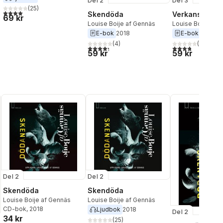
Del 2
Del 3
(
25
)
4,0
utav 5 stjärnor. Totalt antal röster:
Skendöda
Verkanseld
69 kr
Louise Boije af Gennäs
Louise Boije af 
E-bok
2018
E-bok
2019
(
4
)
(
4
)
4,3
utav 5 stjärnor. Totalt antal röster:
3,8
utav 5 stjärnor
59 kr
59 kr
Del 2
Del 2
Skendöda
Skendöda
Louise Boije af Gennäs
Louise Boije af Gennäs
CD-bok
, 2018
Ljudbok
2018
Del 2
34 kr
(
25
)