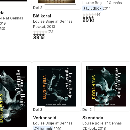
Louise Boije af Gennäs
Del 2
Ljudbok
2014
da
(
4
)
Blå koral
3,8
utav 5 stjärnor. Totalt ant
ije af Gennäs
99 kr
Louise Boije af Gennäs
2019
Pocket
, 2013
63
)
stjärnor. Totalt antal röster:
(
73
)
4,2
utav 5 stjärnor. Totalt antal röster:
89 kr
Del 3
Del 2
Verkanseld
Skendöda
Louise Boije af Gennäs
Louise Boije af Gennäs
CD-bok
, 2018
Ljudbok
2019