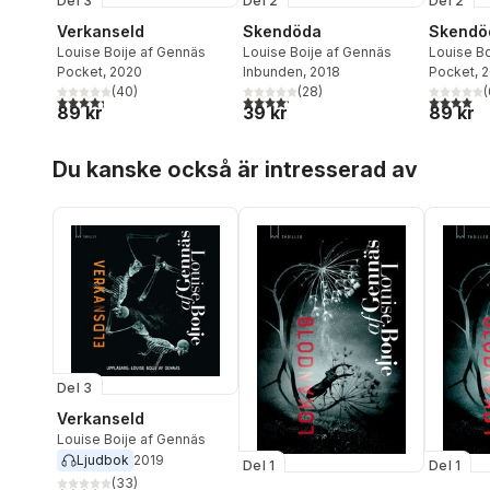
Del 3
Del 2
Del 2
Verkanseld
Skendöda
Skendö
Louise Boije af Gennäs
Louise Boije af Gennäs
Louise Bo
Pocket
, 2020
Inbunden
, 2018
Pocket
, 
(
40
)
(
28
)
(
4,3
utav 5 stjärnor. Totalt antal röster:
4,2
utav 5 stjärnor. Totalt antal röster:
4,0
utav 5 
89 kr
39 kr
89 kr
Hoppa över listan
Du kanske också är intresserad av
Del 3
Verkanseld
Louise Boije af Gennäs
Ljudbok
2019
Del 1
Del 1
(
33
)