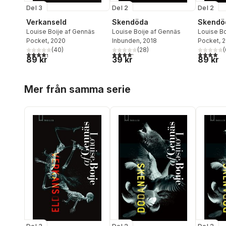
Del 3
Del 2
Del 2
Verkanseld
Skendöda
Skendö
Louise Boije af Gennäs
Louise Boije af Gennäs
Louise Bo
Pocket
, 2020
Inbunden
, 2018
Pocket
, 
(
40
)
(
28
)
(
4,3
utav 5 stjärnor. Totalt antal röster:
4,2
utav 5 stjärnor. Totalt antal röster:
4,0
utav 5 
89 kr
39 kr
89 kr
Hoppa över listan
Mer från samma serie