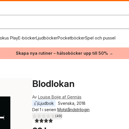
okus Play
E-böcker
Ljudböcker
Pocketböcker
Spel och pussel
Skapa nya rutiner – hälsoböcker upp till 50% →
Blodlokan
Av
Louise Boije af Gennäs
Ljudbok
Svenska
, 
2018
Del 1 i serien
Motståndstrilogin
(
49
)
4,0
utav 5 stjärnor. Totalt antal röster: