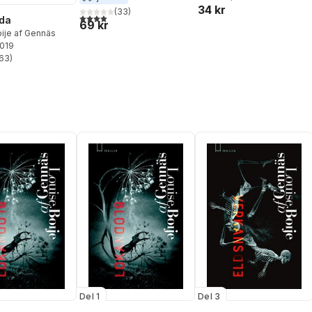
34 kr
(
33
)
4,0
utav 5 stjärnor. Totalt antal röster:
da
69 kr
ije af Gennäs
2019
63
)
stjärnor. Totalt antal röster:
Del 1
Del 3