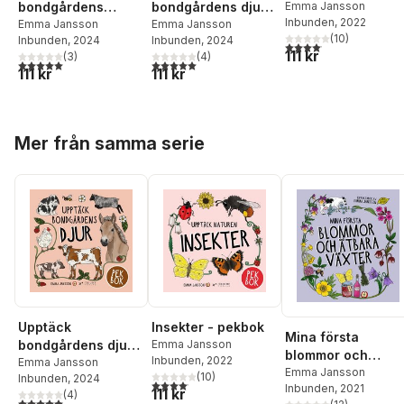
bondgårdens
bondgårdens djur -
Emma Jansson
Inbunden
, 2022
maskiner och
Emma Jansson
pekbok
Emma Jansson
(
10
)
Inbunden
, 2024
Inbunden
, 2024
redskap
4,1
utav 5 stjärnor. Total
111 kr
(
3
)
(
4
)
5,0
utav 5 stjärnor. Totalt antal röster:
5,0
utav 5 stjärnor. Totalt antal röster:
111 kr
111 kr
Hoppa över listan
Mer från samma serie
Upptäck
Insekter - pekbok
Mina första
bondgårdens djur -
Emma Jansson
blommor och
Inbunden
, 2022
pekbok
Emma Jansson
ätbara växter
Emma Jansson
(
10
)
Inbunden
, 2024
4,1
utav 5 stjärnor. Totalt antal röster:
Inbunden
, 2021
111 kr
(
4
)
5,0
utav 5 stjärnor. Totalt antal röster: