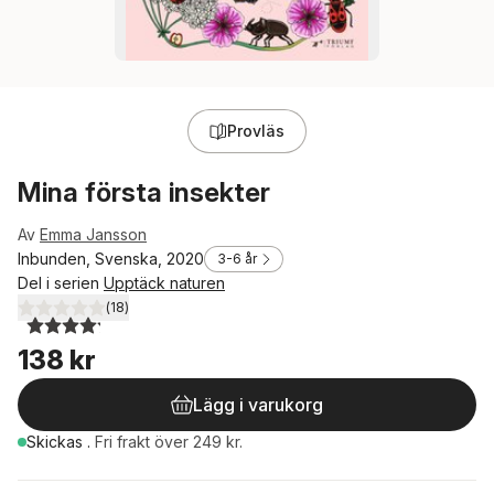
Provläs
Mina första insekter
Av
Emma Jansson
Inbunden, Svenska, 2020
3-6 år
Del i serien
Upptäck naturen
(
18
)
4,2
utav 5 stjärnor. Totalt antal röster:
138 kr
Lägg i varukorg
Skickas
.
Fri frakt över 249 kr.