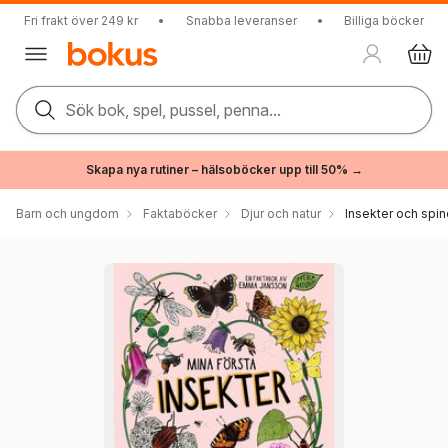
Fri frakt över 249 kr
•
Snabba leveranser
•
Billiga böcker
Sök bok, spel, pussel, penna...
Skapa nya rutiner – hälsoböcker upp till 50% →
Barn och ungdom
Faktaböcker
Djur och natur
Insekter och spin