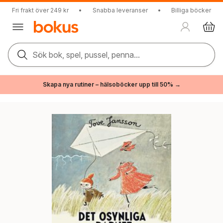
Fri frakt över 249 kr
•
Snabba leveranser
•
Billiga böcker
Sök bok, spel, pussel, penna...
Skapa nya rutiner – hälsoböcker upp till 50% →