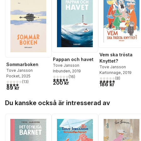
Vem ska trösta
Pappan och havet
Knyttet?
Sommarboken
Tove Jansson
Tove Jansson
Tove Jansson
Inbunden
, 2019
Kartonnage
, 2019
Pocket
, 2025
(
16
)
(
8
)
4,7
utav 5 stjärnor. Totalt antal röster:
4,9
utav 5 stjärnor. Tota
(
13
)
200 kr
186 kr
4,0
utav 5 stjärnor. Totalt antal röster:
89 kr
Hoppa över listan
Du kanske också är intresserad av